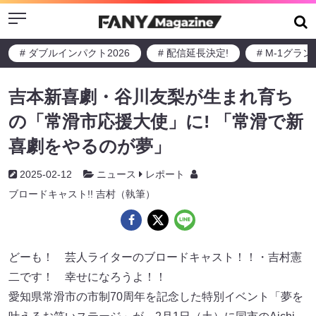
Menu
# ダブルインパクト2026
# 配信延長決定!
# M-1グラ
吉本新喜劇・谷川友梨が生まれ育ち
の「常滑市応援大使」に! 「常滑で新
喜劇をやるのが夢」
2025-02-12
ニュース
レポート
ブロードキャスト!! 吉村（執筆）
どーも！ 芸人ライターのブロードキャスト！！・吉村憲
二です！ 幸せになろうよ！！
愛知県常滑市の市制70周年を記念した特別イベント「夢を