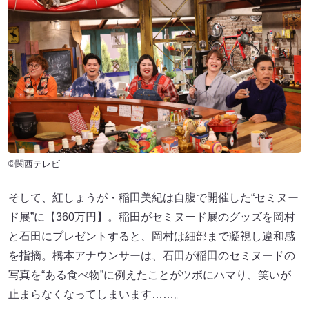
©関西テレビ
そして、紅しょうが・稲田美紀は自腹で開催した“セミヌー
ド展”に【360万円】。稲田がセミヌード展のグッズを岡村
と石田にプレゼントすると、岡村は細部まで凝視し違和感
を指摘。橋本アナウンサーは、石田が稲田のセミヌードの
写真を“ある食べ物”に例えたことがツボにハマり、笑いが
止まらなくなってしまいます……。