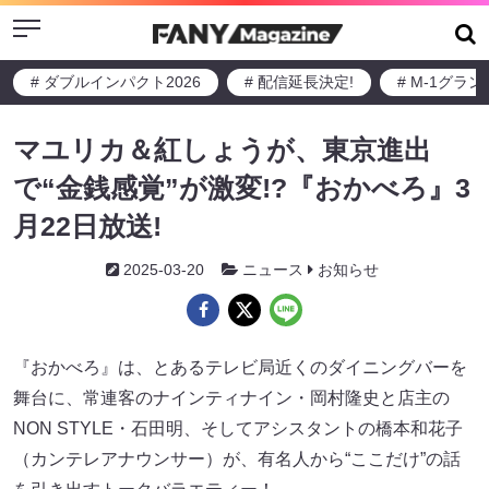
Menu
# ダブルインパクト2026
# 配信延長決定!
# M-1グラ
マユリカ＆紅しょうが、東京進出
で“金銭感覚”が激変!?『おかべろ』3
月22日放送!
2025-03-20
ニュース
お知らせ
『おかべろ』は、とあるテレビ局近くのダイニングバーを
舞台に、常連客のナインティナイン・岡村隆史と店主の
NON STYLE・石田明、そしてアシスタントの橋本和花子
（カンテレアナウンサー）が、有名人から“ここだけ”の話