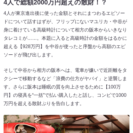
4人で総額2000万円超えの散財！？
4人が東京進出後に使った金額とそれにまつわるエピソー
ドについて話すはずが、フリップにないマユリカ・中谷が
身に着けている高級時計について相方の阪本からいきなり
タレコミが……。本題に入ると高級時計の金額をはるかに
超える【928万円】を中谷が使ったと序盤から高額のエピ
ソードが飛び出します。
そして中谷から相方の阪本へは、電車が嫌いで近距離をタ
クシーで移動するなど「浪費の仕方がヤバイ」と逆襲しま
す。さらに阪本は睡眠の質を向上させるために【100万
円】の寝具を“一括”で払い購入したと話し、コンビで1000
万円を超える散財ぶりを告白します。