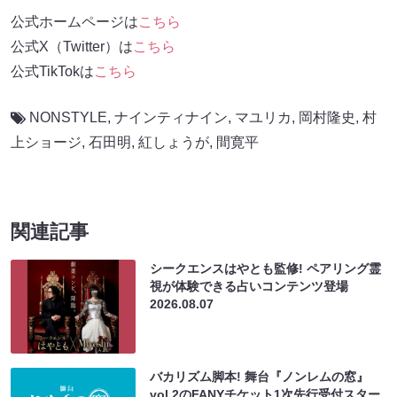
公式ホームページは
こちら
公式X（Twitter）は
こちら
公式TikTokは
こちら
NONSTYLE
,
ナインティナイン
,
マユリカ
,
岡村隆史
,
村
上ショージ
,
石田明
,
紅しょうが
,
間寛平
関連記事
シークエンスはやとも監修! ペアリング霊
視が体験できる占いコンテンツ登場
2026.08.07
バカリズム脚本! 舞台『ノンレムの窓』
vol.2のFANYチケット1次先行受付スター