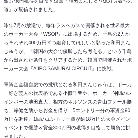
金17億円獲得を目指す企画「和田まんじゅう億万長者への
道」が配信されました。
昨年7月の放送で、毎年ラスベガスで開催される世界最大
のポーカー大会『WSOP』に出場するため、千鳥の2人か
らそれぞれ400万円ずつ融資してほしいと願った和田まん
じゅうが、「韓国の大会で優勝したら考える」という千鳥
から出された条件をクリアするため、韓国で開催されたポ
ーカー大会『AJPC SAMURAI CIRCUIT』に挑戦。
軍資金全額自腹での挑戦となる和田まんじゅうは、ポーカ
ー好き芸人の代表格である小籔千豊や、ポーカー仲間のレ
インボーの池田直人、相方のネルソンズの青山フォール勝
ち、岸健之助からお金を借り、5エントリー分の軍資金90
万円を調達。1回のエントリー費が約18万円の大会メイン
イベントで優勝＆賞金300万円の獲得を目指して勝負に挑
みました。