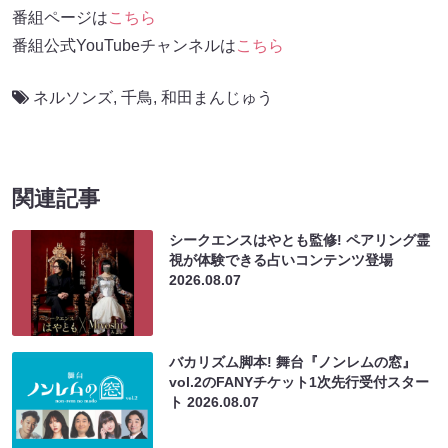
番組ページは
こちら
番組公式YouTubeチャンネルは
こちら
ネルソンズ
,
千鳥
,
和田まんじゅう
関連記事
シークエンスはやとも監修! ペアリング霊
視が体験できる占いコンテンツ登場
2026.08.07
バカリズム脚本! 舞台『ノンレムの窓』
vol.2のFANYチケット1次先行受付スター
ト
2026.08.07