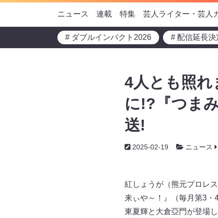
ニュース
連載
特集
芸人ライター・芸人
# ダブルインパクト2026
# 配信延長決
4人とも照
に!?『つま
送!
2025-02-19
ニュース
紅しょうが（熊元プロレス
来ぃや～！』（毎月第3・4 
東夏輝と大倉亞門が登場し