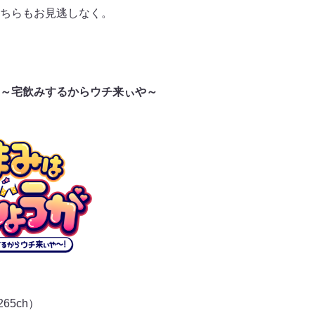
ちらもお見逃しなく。
～宅飲みするからウチ来ぃや～
65ch）