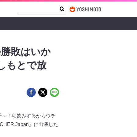
Search Form
Search
の勝敗はいか
よしもとで放
子～！宅飲みするからウチ
HER Japan』に出演した