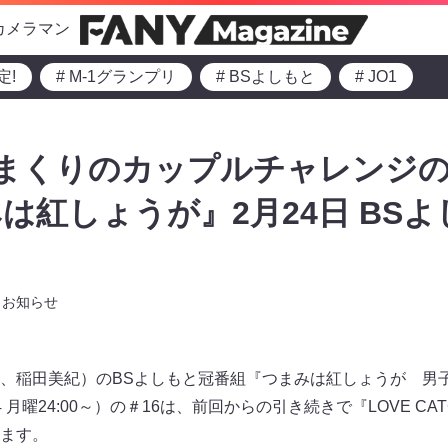
カメラマン
定!
# M-1グランプリ
# BSよしもと
# JO1
れまくりのカップルチャレンジ
みは紅しょうが』2月24日 BS
お知らせ
、稲田美紀）のBSよしもと冠番組『つまみは紅しょうが 男
月曜24:00～）の＃16は、前回からの引き続きで『LOVE CATC
ます。