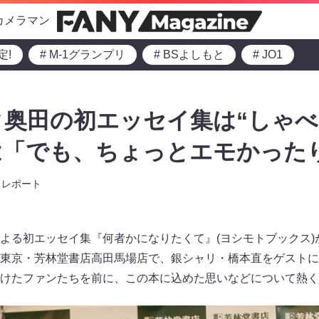
カメラマン
定!
# M-1グランプリ
# BSよしもと
# JO1
奥田の初エッセイ集は“しゃべり
は「でも、ちょっとエモかった
レポート
よる初エッセイ集『何者かになりたくて』(ヨシモトブックス)が
東京・芳林堂書店高田馬場店で、銀シャリ・橋本直をゲストに
けたファンたちを前に、この本に込めた思いなどについて熱く