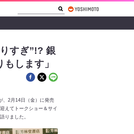
Search Form
Search
すぎ”!? 銀
りもします」
、2月14日（金）に発売
迎えてトークショー＆サイ
語りました。