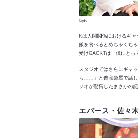
©ytv
Kは人間関係におけるギャ
飯を食べるとめちゃくちゃ
受けGACKTは「僕にと
スタジオではさらにギャッ
ら……」と普段楽屋で話し
ジオが驚愕したまさかの記
エバース・佐々