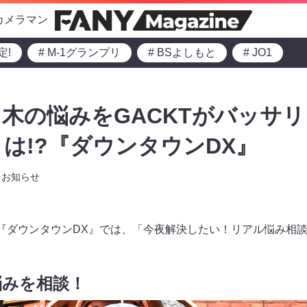
カメラマン
定!
# M-1グランプリ
# BSよしもと
# JO1
木の悩みをGACKTがバッサリ! 
は!?『ダウンタウンDX』
お知らせ
からの『ダウンタウンDX』では、「今夜解決したい！リアル悩み相
悩みを相談！