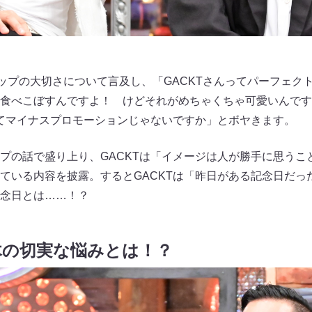
ップの大切さについて言及し、「GACKTさんってパーフェク
食べこぼすんですよ！ けどそれがめちゃくちゃ可愛いんです
ってマイナスプロモーションじゃないですか」とボヤきます。
プの話で盛り上り、GACKTは「イメージは人が勝手に思うこ
ている内容を披露。するとGACKTは「昨日がある記念日だっ
念日とは……！？
木の切実な悩みとは！？