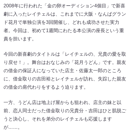
2008年に行われた「金の卵オーディション4個目」で新喜
劇に入ったレイチェルは、これまでに大阪・なんばグラン
ド花月で単独公演を3回開催し、どれも成功させた実力
者。今回は、初めて1週間にわたる本公演の座長という重
責を担います。
今回の新喜劇のタイトルは「レイチェルの、兄貴の愛を取
り戻せ！」。舞台はおなじみの「花月うどん」です。親友
の借金の保証人になっていた店主・佐藤太一郎のところ
に、借金取りの吉田裕とレイチェルが訪れ、失踪した親友
の借金の肩代わりをするよう迫ります。
一方、うどん店は地上げ屋からも狙われ、店主の妹と以
前、恋人同士だった借金取りの兄貴分・吉田はひと肌脱ご
うと決心し、それを弟分のレイチェルも応援します
が……。