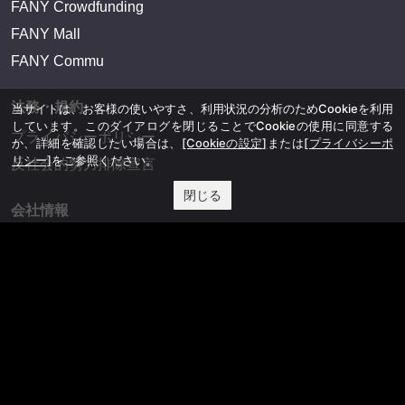
FANY Crowdfunding
FANY Mall
FANY Commu
法務・規約
当サイトは、お客様の使いやすさ、利用状況の分析のためCookieを利用
しています。このダイアログを閉じることでCookieの使用に同意する
プライバシーポリシー
か、詳細を確認したい場合は、
[Cookieの設定]
または
[プライバシーポ
リシー]
をご参照ください。
反社会的勢力排除宣言
閉じる
会社情報
吉本興業株式会社
お問い合わせ
その他
よしもとニュースセンターアーカイブ