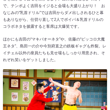
で、テンポよく吉田をイジると会場も大盛り上がり！ お
なじみの“乳首ドリル”では吉田からダメ出しされるひと幕
もありながら、仕切り直して2人でボイパ＆乳首ドリルの
コラボネタを披露すると客席は大爆笑です。
ほかにも吉田の“マキバオーネタ”や、佐藤の“ピッコロ大魔
王ネタ”、島田一の介や今別府直之の鉄板ギャグも炸裂。レ
イチェル以外の座員たちも見せ場もしっかり用意され、そ
れぞれ笑いをゲットしました。