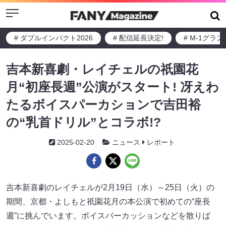
Menu
# ダブルインパクト2026
# 配信延長決定!
# M-1グラ
吉本新喜劇・レイチェルの祇園花
月“初座長週”公演がスタート! 冴えわ
たるボイスパーカションで吉田裕
の“乳首ドリル”とコラボ!?
2025-02-20
ニュース
レポート
吉本新喜劇のレイチェルが2月19日（水）～25日（火）の
期間、京都・よしもと祇園花月の本公演で初めての“座長
週”に挑んでいます。ボイスパーカッションなどを散りば