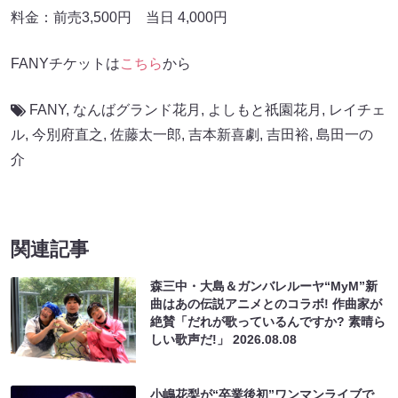
料金：前売3,500円 当日 4,000円
FANYチケットは
こちら
から
FANY
,
なんばグランド花月
,
よしもと祇園花月
,
レイチェ
ル
,
今別府直之
,
佐藤太一郎
,
吉本新喜劇
,
吉田裕
,
島田一の
介
関連記事
森三中・大島＆ガンバレルーヤ“MyM”新
曲はあの伝説アニメとのコラボ! 作曲家が
絶賛「だれが歌っているんですか? 素晴ら
しい歌声だ!」
2026.08.08
小嶋花梨が“卒業後初”ワンマンライブで