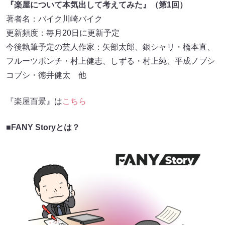
『楽屋について本気出して考えてみた』（第1回）
著者名：バイク川崎バイク
更新頻度：毎月20日に更新予定
今後執筆予定の芸人作家：矢部太郎、銀シャリ・橋本直、
フルーツポンチ・村上健志、しずる・村上純、平成ノブシ
コブシ・徳井健太 他
『楽屋百景』は
こちら
■FANY Storyとは？