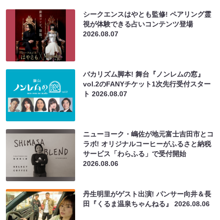
シークエンスはやとも監修! ペアリング霊
視が体験できる占いコンテンツ登場
2026.08.07
バカリズム脚本! 舞台『ノンレムの窓』
vol.2のFANYチケット1次先行受付スター
ト
2026.08.07
ニューヨーク・嶋佐が地元富士吉田市とコ
ラボ! オリジナルコーヒーがふるさと納税
サービス「わらふる」で受付開始
2026.08.06
丹生明里がゲスト出演! パンサー向井＆長
田『くるま温泉ちゃんねる』
2026.08.06