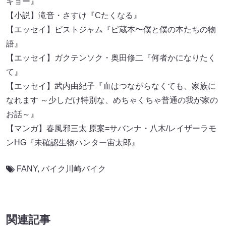
キョー』
【小説】滝音・さすけ『Cたくなる』
【エッセイ】ピストジャム『ピ蔵本〜僕と僕の本たちの物
語』
【エッセイ】ガクテンソク・奥田修二『何者かになりたく
て』
【エッセイ】武内由紀子『血はつながらなくても、家族に
なれます ～少しだけ特別な、めちゃくちゃ普通の我が家の
お話～』
【マンガ】春風邪三太 原案=サバンナ・八木/レイザーラモ
ンHG『未確認生物ハンター宙太郎』
FANY
,
バイク川崎バイク
関連記事