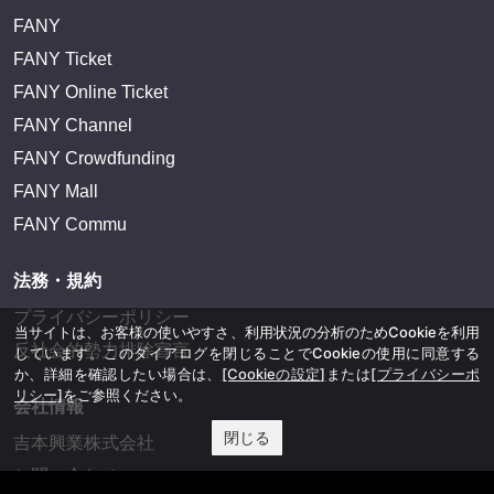
FANY
FANY Ticket
FANY Online Ticket
FANY Channel
FANY Crowdfunding
FANY Mall
FANY Commu
法務・規約
プライバシーポリシー
当サイトは、お客様の使いやすさ、利用状況の分析のためCookieを利用
反社会的勢力排除宣言
しています。このダイアログを閉じることでCookieの使用に同意する
か、詳細を確認したい場合は、
[Cookieの設定]
または
[プライバシーポ
リシー]
をご参照ください。
会社情報
閉じる
吉本興業株式会社
お問い合わせ