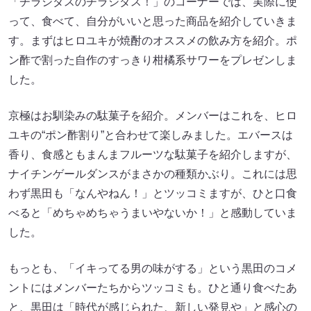
「チラシダスのチラシダス！」のコーナーでは、実際に使
って、食べて、自分がいいと思った商品を紹介していきま
す。まずはヒロユキが焼酎のオススメの飲み方を紹介。ポ
ン酢で割った自作のすっきり柑橘系サワーをプレゼンしま
した。
京極はお馴染みの駄菓子を紹介。メンバーはこれを、ヒロ
ユキの“ポン酢割り”と合わせて楽しみました。エバースは
香り、食感ともまんまフルーツな駄菓子を紹介しますが、
ナイチンゲールダンスがまさかの種類かぶり。これには思
わず黒田も「なんやねん！」とツッコミますが、ひと口食
べると「めちゃめちゃうまいやないか！」と感動していま
した。
もっとも、「イキってる男の味がする」という黒田のコメ
ントにはメンバーたちからツッコミも。ひと通り食べたあ
と、黒田は「時代が感じられた、新しい発見や」と感心の