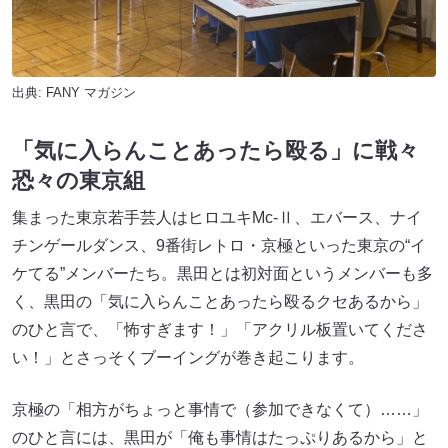
出典:
FANY マガジン
「気に入らんことあったら殴る」に戦々
恐々の東京組
集まった東京若手芸人はヒロユキMc-Ⅱ、エバース、ナイ
チンゲールダンス、9番街レトロ・京極といった東京の“イ
ケてる”メンバーたち。黒田とは初対面というメンバーも多
く、黒田の「気に入らんことあったら殴るクセあるから」
のひと言で、「怖すぎます！」「アクリル板置いてくださ
い！」とさっそくブーイングが巻き起こります。
京極の「相方がちょっと事情で（参加できなくて）……」
のひと言には、黒田が「俺も事情はたっぷりあるから」と