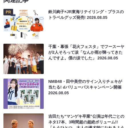
鈴川絢子×JR東海リテイリング・プラスの
PR
トラベルグッズ発売!
2026.08.05
千葉・幕張「花火フェスタ」でフースーヤ
が2人そろって涙「なんか雨が降ってきた
んですよ。僕の涙でした」
2026.08.05
NMB48・田中美空のサイン入りチェキが
当たる! dバリューパスキャンペーン開催
2026.08.05
吉田たち“マンゲキ卒業”公演は年代ごとの
ネタ17本、3時間超の超絶ボリューム!!
「もうひとつ、大人の漫才師になれるよう