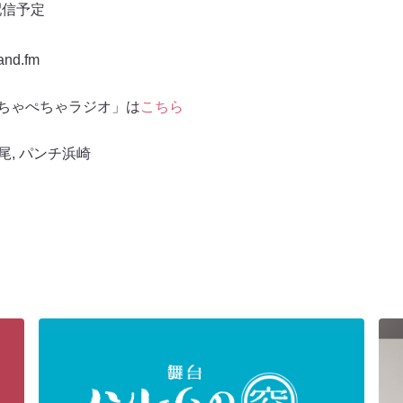
配信予定
d.fm
のぺちゃぺちゃラジオ」は
こちら
尾
,
パンチ浜崎