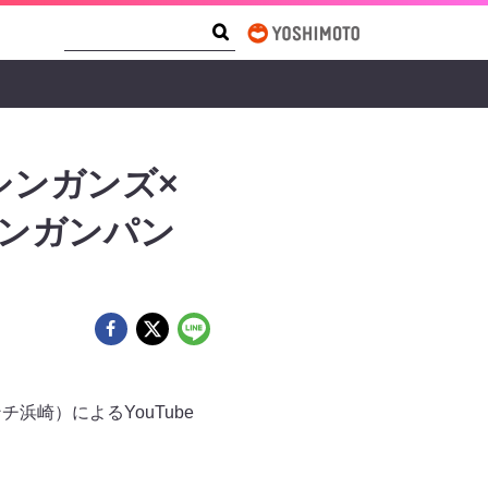
Search Form
Search
マシンガンズ×
シンガンパン
崎）によるYouTube