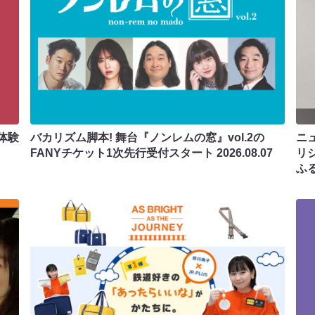
体験
バカリズム脚本! 舞台『ノンレムの窓』vol.2の
ニ
FANYチケット1次先行受付スタート
2026.08.07
リ
ふ