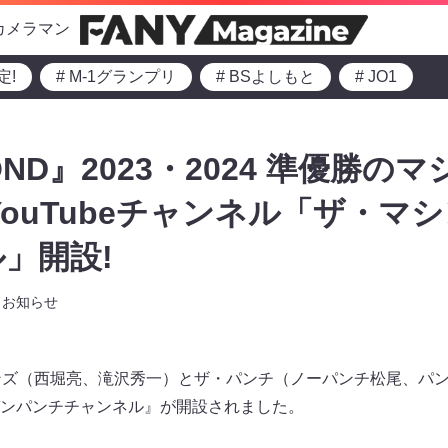
カメラマン
定!
# M-1グランプリ
# BSよしもと
# JO1
COND』2023・2024 準優勝の
YouTubeチャンネル「ザ・マ
」開設!
お知らせ
ンズ（西堀亮、滝沢秀一）とザ・パンチ（ノーパンチ松尾、パンチ浜
ンパンチチャンネル』が開設されました。