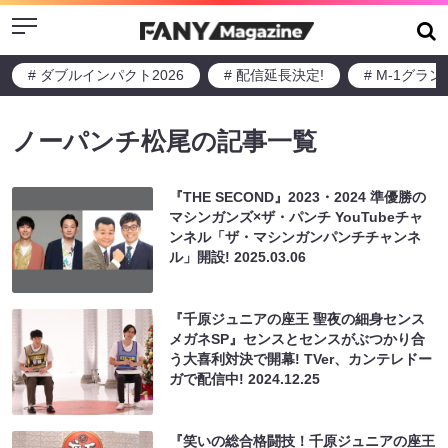
Menu
# ダブルインパクト2026
# 配信延長決定!
# M-1グラ
ノーパンチ松尾の記事一覧
『THE SECOND』2023・2024 準優勝の
マシンガンズ×ザ・パンチ YouTubeチャ
ンネル「ザ・マシンガンパンチチャンネ
ル」開設!
2025.03.06
『千原ジュニアの座王 聖夜の細身センス
メガネSP』センスとセンスがぶつかり合
う大喜利対決で開幕! TVer、カンテレドー
ガで配信中!
2024.12.25
『笑いの総合格闘技！千原ジュニアの座王