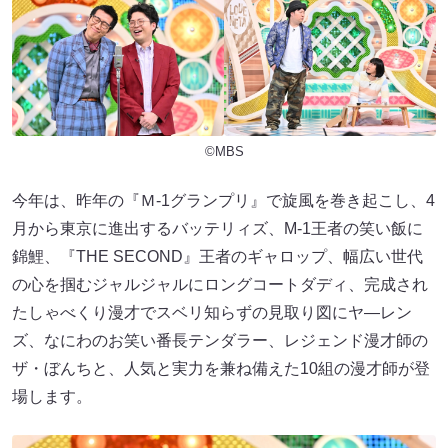
©MBS
今年は、昨年の『Ｍ-1グランプリ』で旋風を巻き起こし、4
月から東京に進出するバッテリィズ、M-1王者の笑い飯に
錦鯉、『THE SECOND』王者のギャロップ、幅広い世代
の心を掴むジャルジャルにロングコートダディ、完成され
たしゃべくり漫才でスベリ知らずの見取り図にヤ―レン
ズ、なにわのお笑い番長テンダラー、レジェンド漫才師の
ザ・ぼんちと、人気と実力を兼ね備えた10組の漫才師が登
場します。