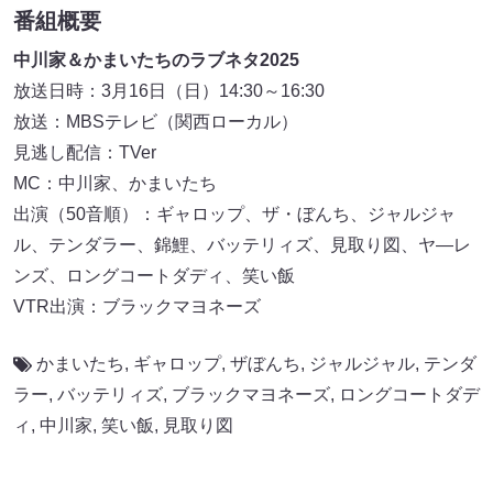
番組概要
中川家＆かまいたちのラブネタ2025
放送日時：3月16日（日）14:30～16:30
放送：MBSテレビ（関西ローカル）
見逃し配信：TVer
MC：中川家、かまいたち
出演（50音順）：ギャロップ、ザ・ぼんち、ジャルジャ
ル、テンダラー、錦鯉、バッテリィズ、見取り図、ヤ―レ
ンズ、ロングコートダディ、笑い飯
VTR出演：ブラックマヨネーズ
かまいたち
,
ギャロップ
,
ザぼんち
,
ジャルジャル
,
テンダ
ラー
,
バッテリィズ
,
ブラックマヨネーズ
,
ロングコートダデ
ィ
,
中川家
,
笑い飯
,
見取り図