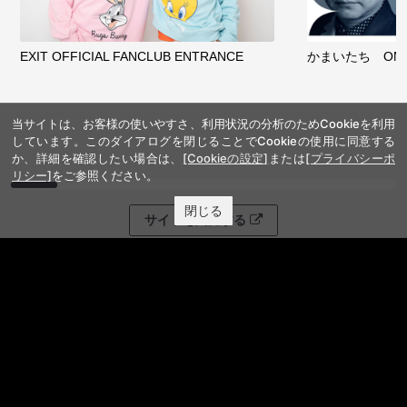
EXIT OFFICIAL FANCLUB ENTRANCE
かまいたち OMA
当サイトは、お客様の使いやすさ、利用状況の分析のためCookieを利用
しています。このダイアログを閉じることでCookieの使用に同意する
か、詳細を確認したい場合は、
[Cookieの設定]
または
[プライバシーポ
リシー]
をご参照ください。
閉じる
サイトを閲覧する
FANY IDとは
FANY IDに登録・ログインする
FANYサービス
FANY