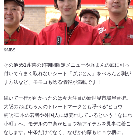
©MBS
その他551蓬莱の超期間限定メニューや豚まんの底に引っ
付いてうまく取れないシート「ざぶとん」をぺろんと剥が
す方法など、モモコも唸る情報が満載です！
続いて一行が向かったのは今大注目の新世界市場屋台街。
大阪のおばちゃんのトレードマークとも呼べる“ヒョウ
柄”が日本の若者や外国人に爆売れしているという「なにわ
小町」へ。モデルの中条がヒョウ柄アイテムを見事に着こ
なします。中条だけでなく、なぜか内藤もヒョウ柄に。