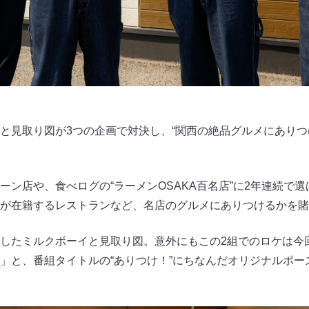
と見取り図が3つの企画で対決し、“関西の絶品グルメにありつ
ーン店や、食べログの“ラーメンOSAKA百名店”に2年連続で
が在籍するレストランなど、名店のグルメにありつけるかを賭
したミルクボーイと見取り図。意外にもこの2組でのロケは今
」と、番組タイトルの“ありつけ！”にちなんだオリジナルポー