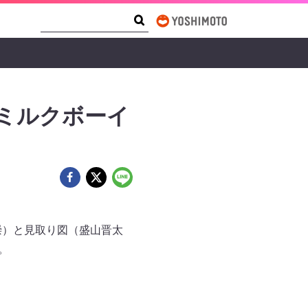
Search Form
Search
ミルクボーイ
崇）と見取り図（盛山晋太
。