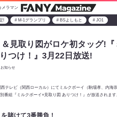
カメラマン
定!
# M-1グランプリ
# BSよしもと
# JO1
＆見取り図がロケ初タッグ!『
りつけ！』3月22日放送!
お知らせ
0より関西テレビ（関西ローカル）にてミルクボーイ（駒場孝、内海
別番組『ミルクボーイ×見取り図 ありつけ！』が放送されます
を賭けて3番勝負！