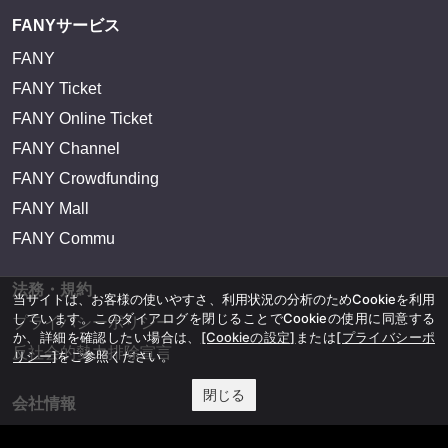
FANYサービス
FANY
FANY Ticket
FANY Online Ticket
FANY Channel
FANY Crowdfunding
FANY Mall
FANY Commu
法務・規約
当サイトは、お客様の使いやすさ、利用状況の分析のためCookieを利用
しています。このダイアログを閉じることでCookieの使用に同意する
プライバシーポリシー
か、詳細を確認したい場合は、
[Cookieの設定]
または
[プライバシーポ
反社会的勢力排除宣言
リシー]
をご参照ください。
閉じる
会社情報
吉本興業株式会社