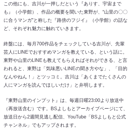
この他にも、吉川が一押しだという『ありす、宇宙まで
も』（小学館）、作品の概要を聞いた東野が、“山里の〇〇
に合うマンガ”と称した『路傍のフジイ』（小学館）の話な
ど、それぞれ魅力に触れていきます。
終盤には、毎月700作品をチェックしている吉川が、先輩
芸人にLINEでおすすめマンガを教えている、という話に。
東野や山里のLINEも教えてもらえればそれができる、と言
われると、東野は「気味悪いLINEの聞き方やな」、「目的
なんやねん！」とツッコミ。吉川は「あくまでたくさんの
人にマンガを読んでほしいだけ」と弁明します。
『東野山里のインプット』は、毎週日曜23:00より放送中
（再放送含む）です。BSよしもとアーカイブページにて、
放送日から2週間見逃し配信、YouTube「BSよしもと公式
チャンネル」でもアップされます。