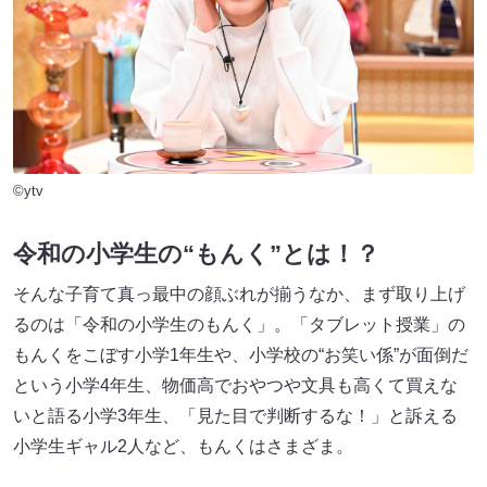
©ytv
令和の小学生の“もんく”とは！？
そんな子育て真っ最中の顔ぶれが揃うなか、まず取り上げ
るのは「令和の小学生のもんく」。「タブレット授業」の
もんくをこぼす小学1年生や、小学校の“お笑い係”が面倒だ
という小学4年生、物価高でおやつや文具も高くて買えな
いと語る小学3年生、「見た目で判断するな！」と訴える
小学生ギャル2人など、もんくはさまざま。