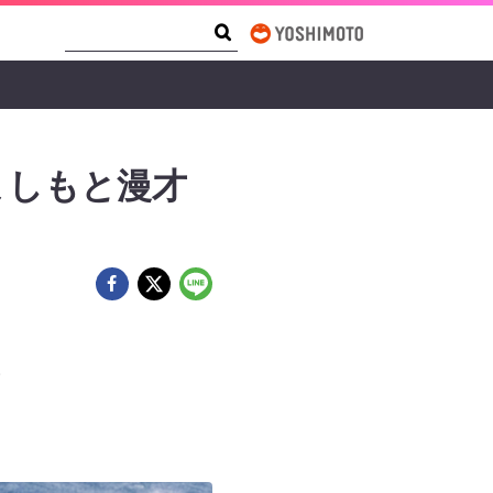
Search Form
Search
よしもと漫才
。