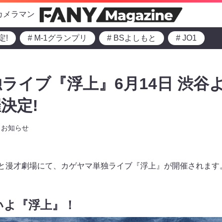
カメラマン
定!
# M-1グランプリ
# BSよしもと
# JO1
ライブ『浮上』6月14日 渋谷
決定!
お知らせ
もと漫才劇場にて、カゲヤマ単独ライブ『浮上』が開催されます
いよ『浮上』！