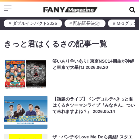
Menu
# ダブルインパクト2026
# 配信延長決定!
# M-1グラ
きっと君はくるさの記事一覧
笑いあり争いあり! 東京NSC14期生が沖縄
と東京で大暴れ!
2026.06.20
【話題のライブ】ドンデコルテ×きっと君
はくるさツーマンライブ『みなさん、つい
て来れますよね？』
2026.05.14
ザ・パンチやLove Me Doら集結! スタエ