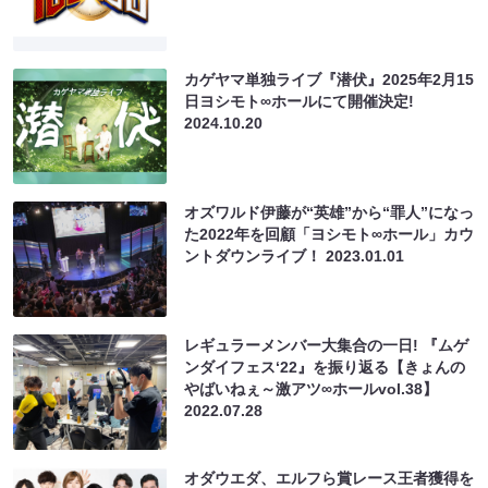
カゲヤマ単独ライブ『潜伏』2025年2月15
日ヨシモト∞ホールにて開催決定!
2024.10.20
オズワルド伊藤が“英雄”から“罪人”になっ
た2022年を回顧「ヨシモト∞ホール」カウ
ントダウンライブ！
2023.01.01
レギュラーメンバー大集合の一日! 『ムゲ
ンダイフェス‘22』を振り返る【きょんの
やばいねぇ～激アツ∞ホールvol.38】
2022.07.28
オダウエダ、エルフら賞レース王者獲得を