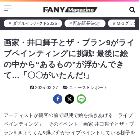
Menu
# ダブルインパクト2026
# 配信延長決定!
# M-1グラ
画家・井口舞子とザ・プラン9がライ
ブペインティングに挑戦! 最後に絵
の中から“あるもの”が浮かんでき
て…「〇〇がいたんだ!」
2025-03-27
ニュース
レポート
アーティストが観客の前で即興で絵を描きあげる「ライブ
ペインティング」。そのイベント「画家 井口舞子とザ・プ
ラン9 きょうくん&爆ノ介がライブペイントしている様子を