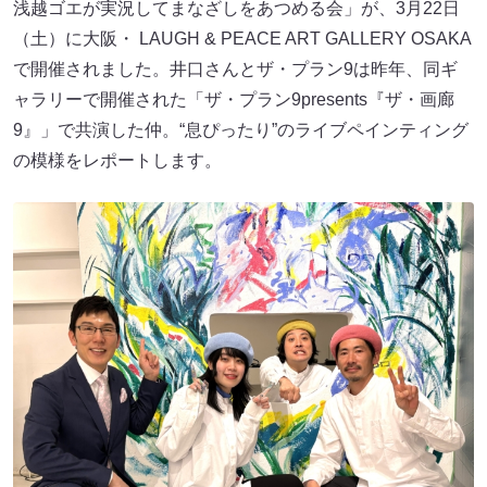
浅越ゴエが実況してまなざしをあつめる会」が、3月22日
（土）に大阪・ LAUGH & PEACE ART GALLERY OSAKA
で開催されました。井口さんとザ・プラン9は昨年、同ギ
ャラリーで開催された「ザ・プラン9presents『ザ・画廊
9』」で共演した仲。“息ぴったり”のライブペインティング
の模様をレポートします。