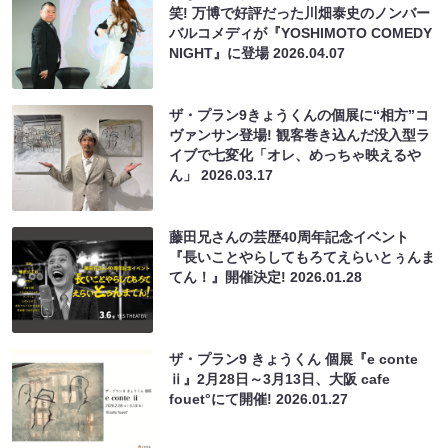
笑! 万博で好評だった川畑泰史のノンバー
バルコメディが『YOSHIMOTO COMEDY
NIGHT』に登場
2026.04.07
ザ・プラン9きょうくんの個展に“相方”コ
ヴァンサン登場! 観客巻き込んだ没入型ラ
イブで七変化「オレ、めっちゃ映えるや
ん」
2026.03.17
藤田兄さんの芸歴40周年記念イベント
『長いことやらしてもろてえらいとぅんま
てん！』開催決定!
2026.01.28
ザ・プラン9 きょうくん 個展『e conte
ⅱ』2月28日～3月13日、大阪 cafe
fouet°にて開催!
2026.01.27