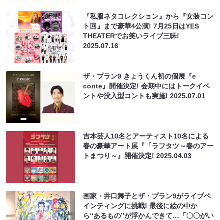
『私服ネタコレクション』から『女装コン
ト回』まで豪華4公演! 7月25日はYES
THEATERでお笑いライブ三昧!
2025.07.16
ザ・プラン9 きょうくん初の個展『e
conte』開催決定! 会期中にはトークイベ
ントや没入型コントも実施!
2025.07.01
吉本芸人10名とアーティスト10名による
春の豪華アート展『「ラフタツ～春のアー
トまつり～』開催決定!
2025.04.03
画家・井口舞子とザ・プラン9がライブペ
インティングに挑戦! 最後に絵の中か
ら“あるもの”が浮かんできて…「〇〇がい