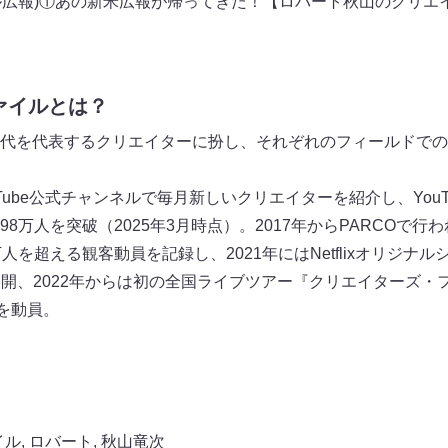
ール広報)①あの新米広報が帰ってきた！【ロバート秋山のクリエ
ァイルとは？
代を代表するクリエイターに扮し、それぞれのフィールドでの
uTube公式チャンネルで毎⽉新しいクリエイターを紹介し、You
8万人を突破（2025年3月時点）。2017年からPARCOで
人を超える観客動員を記録し、2021年にはNetflixオリジナ
公開、2022年からは初の全国ライブツアー『クリエイターズ・
を動員。
イル
,
ロバート
,
秋山竜次