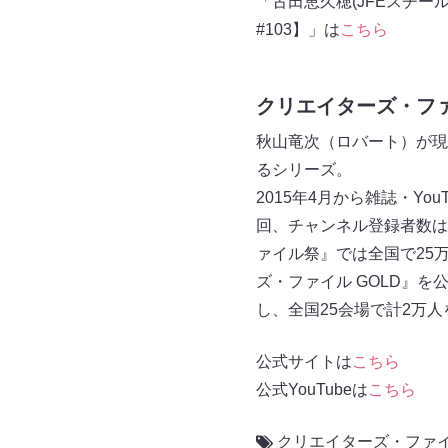
「古田恵久穂(JFEスチ
#103】」は
こちら
クリエイターズ・フ
秋山竜次（ロバート）が現
るシリーズ。
2015年4⽉から雑誌・Yo
回、チャンネル登録者数は9
ァイル祭』では全国で25万
ズ・ファイル GOLD』を
し、全国25会場で計2万人
公式サイトは
こちら
公式YouTubeは
こちら
クリエイターズ・ファ