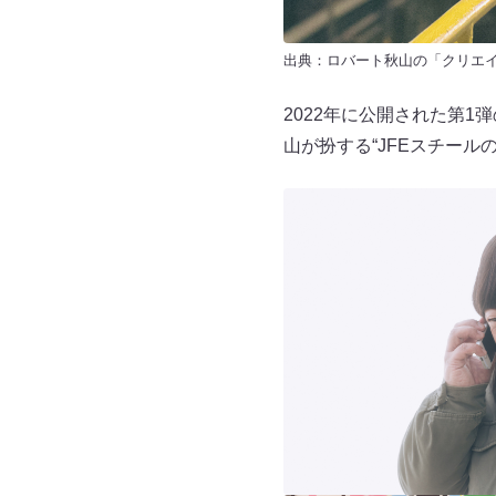
出典：
ロバート秋山の「クリエ
2022年に公開された第
山が扮する“JFEスチール