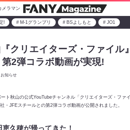
カメラマン
定!
# M-1グランプリ
# BSよしもと
# JO1
『クリエイターズ・ファイル』
ル 第2弾コラボ動画が実現!
お知らせ
、ロバート秋山の公式YouTubeチャンネル「クリエイターズ・フ
社・JFEスチールとの第2弾コラボ動画が公開されました。
田恵久穂が帰ってきた！