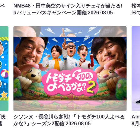
ラベ
NMB48・田中美空のサイン入りチェキが当たる!
松
dバリューパスキャンペーン開催
2026.08.05
米
ば炎
シソンヌ・長谷川ら参戦! 『トモダチ100人よべる
Ai
催
かな?』シーズン2配信
2026.08.05
8