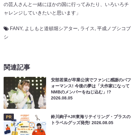
の芸人さんと一緒にほかの国に行ってみたり、いろいろチ
ャレンジしていきたいと思います」
FANY
,
よしもと道頓堀シアター
,
ライス
,
平成ノブシコブ
シ
関連記事
安部若菜が卒業公演でファンに感謝のパフ
ォーマンス! 今後の夢は「大作家になって
NMBのメンバーをねじ込む」!?
2026.08.05
鈴川絢子×JR東海リテイリング・プラスの
PR
トラベルグッズ発売!
2026.08.05