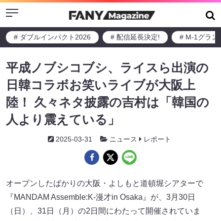
Menu
# ダブルインパクト2026
# 配信延長決定!
# M-1グラ
平成ノブシコブシ、ライスら出演の
日韓コラボお笑いライブが大阪上
陸！ 久々ネタ披露の吉村は「韓国の
人より震えている」
2025-03-31
ニュース
レポート
オープンしたばかりの大阪・よしもと道頓堀シアターで
『MANDAM Assemble:K-漫才in Osaka』が、3月30日
（日）、31日（月）の2日間にわたって開催されていま