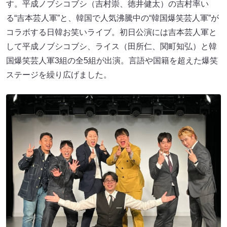
す。平成ノブシコブシ（吉村崇、徳井健太）の吉村率い
る“吉本芸人軍”と、韓国で人気沸騰中の“韓国爆笑芸人軍”が
コラボする日韓お笑いライブ。初日公演には吉本芸人軍と
して平成ノブシコブシ、ライス（田所仁、関町知弘）と韓
国爆笑芸人軍3組の全5組が出演。言語や国籍を超えた爆笑
ステージを繰り広げました。