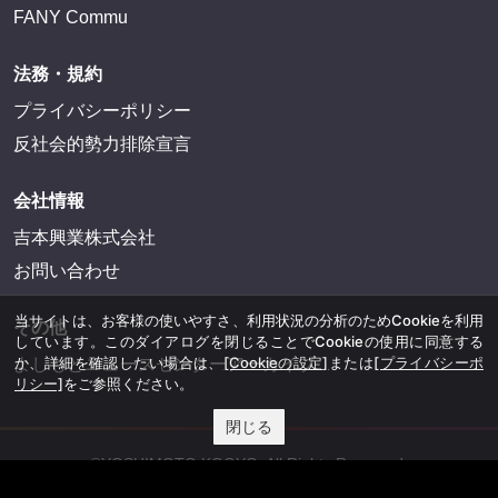
FANY Commu
法務・規約
プライバシーポリシー
反社会的勢力排除宣言
会社情報
吉本興業株式会社
お問い合わせ
当サイトは、お客様の使いやすさ、利用状況の分析のためCookieを利用
その他
しています。このダイアログを閉じることでCookieの使用に同意する
か、詳細を確認したい場合は、
[Cookieの設定]
または
[プライバシーポ
よしもとニュースセンターアーカイブ
リシー]
をご参照ください。
閉じる
©YOSHIMOTO KOGYO, All Rights Reserved.