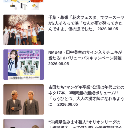
千葉・幕張「花火フェスタ」でフースーヤ
が2人そろって涙「なんか雨が降ってきた
んですよ。僕の涙でした」
2026.08.05
NMB48・田中美空のサイン入りチェキが
当たる! dバリューパスキャンペーン開催
2026.08.05
吉田たち“マンゲキ卒業”公演は年代ごとの
ネタ17本、3時間超の超絶ボリューム!!
「もうひとつ、大人の漫才師になれるよう
に」
2026.08.05
“沖縄県住みます芸人”オリオンリーグの
「組踊漫才」って何? 笑い×伝統芸能でう