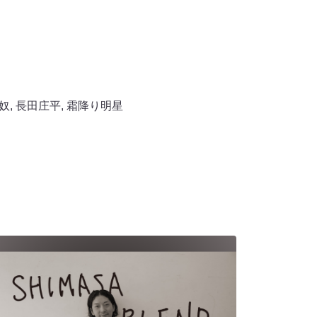
奴
,
長田庄平
,
霜降り明星