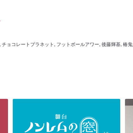
ト
,
チョコレートプラネット
,
フットボールアワー
,
後藤輝基
,
椿鬼