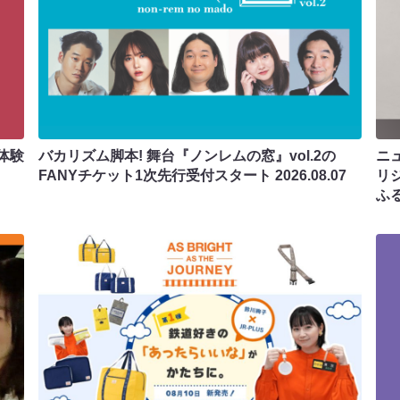
体験
バカリズム脚本! 舞台『ノンレムの窓』vol.2の
ニ
FANYチケット1次先行受付スタート
2026.08.07
リ
ふ