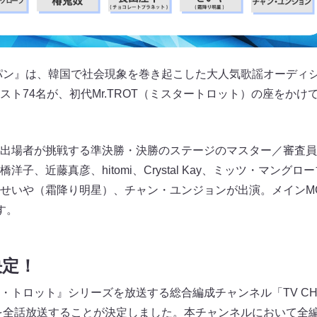
パン』は、韓国で社会現象を巻き起こした大人気歌謡オーディ
スト74名が、初代Mr.TROT（ミスタートロット）の座をかけ
出場者が挑戦する準決勝・決勝のステージのマスター／審査員
子、近藤真彦、hitomi、Crystal Kay、ミッツ・マング
せいや（霜降り明星）、チャン・ユンジョンが出演。メインM
す。
決定！
・トロット』シリーズを放送する総合編成チャンネル「TV CH
を全話放送することが決定しました。本チャンネルにおいて全