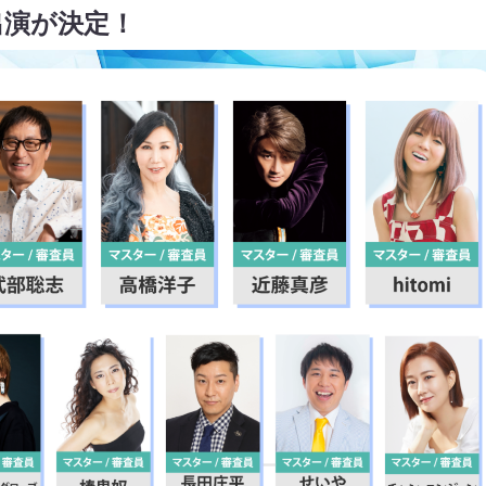
出演が決定
！