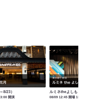
～8/23）
ルミネtheよしもと お盆特別興行
13:00 開演
08/09 12:45 開場 13:15 開演