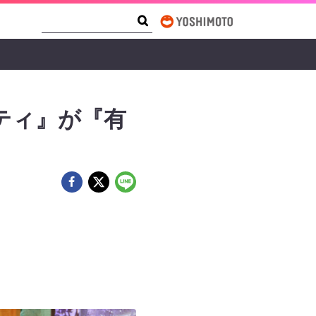
Search Form
Search
ティ』が『有