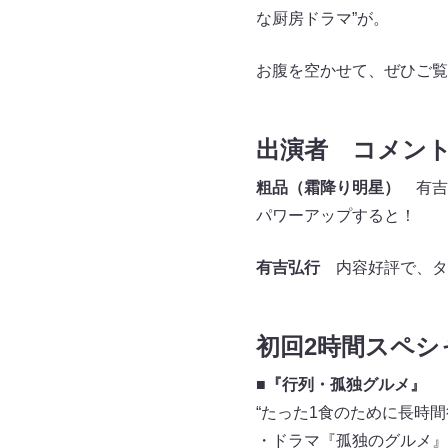
な厨房ドラマ”が。
お腹を空かせて、ぜひご覧
出演者 コメン
粗品（霜降り明星）
有吉
パワーアップすると！
有吉弘行
内容好評で、タ
初回2時間スペシ
■『行列・孤独グルメ』
“たった1食のために長時
・ドラマ『孤独のグルメ』