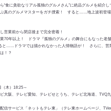
ら“食に貪欲なリアル孤独のグルメさん”に絶品グルメを紹介し
ぶ真のグルメマスターをガチ捜索！ すると……地上波初登場
し営業前から閉店後まで完全密着！
業70年以上！ ドラマ『孤独のグルメ』の舞台にもなった老舗
ると……ドラマでは描かれなかった人情物語が！ さらに、営
は！？
（木）18:25～
ビ大阪、テレビ愛知、テレビせとうち、テレビ北海道、TVQ
信サービス「ネットもテレ東」（テレ東ホームページ、TVer、L