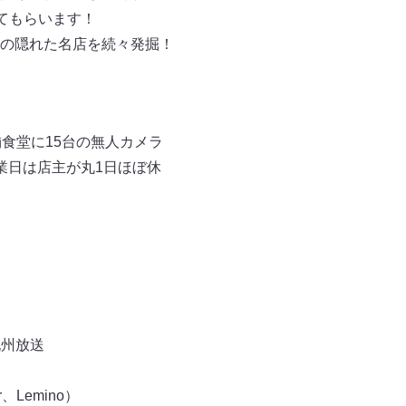
てもらいます！
の隠れた名店を続々発掘！
食堂に15台の無人カメラ
業日は店主が丸1日ほぼ休
九州放送
emino）