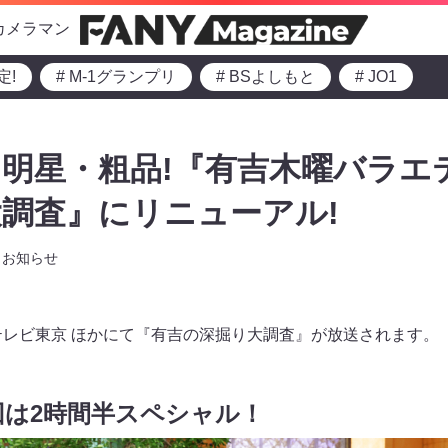
カメラマン
定!
# M-1グランプリ
# BSよしもと
# JO1
明星・粗品!『有吉木曜バラエ
調査』にリニューアル!
お知らせ
よりテレビ東京 ほかにて『有吉の深掘り大調査』が放送されます。
は2時間半スペシャル！