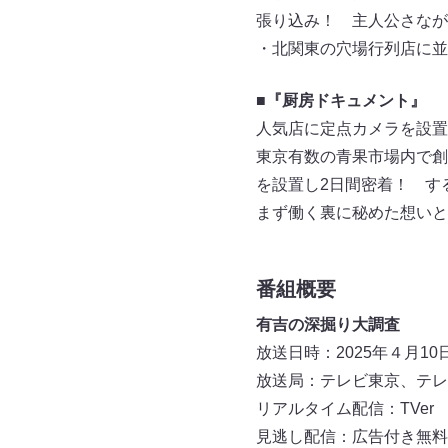
張り込み！ 主人公さなが
・北関東の穴場行列店に並
■『厨房ドキュメント』
人気店に定点カメラを設置
東京有数の青果市場内で創
を設置し2日間密着！ す
まず働く裏に秘めた想いと
番組概要
有吉の深掘り大調査
放送日時：2025年４月10日
放送局：テレビ東京、テレ
リアルタイム配信：TVer
見逃し配信：広告付き無料配