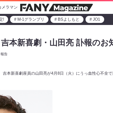
カメラマン
定!
# M-1グランプリ
# BSよしもと
# JO1
吉本新喜劇・山田亮 訃報のお
報告
）、吉本新喜劇座員の山田亮が4月8日（火）にうっ血性心不全