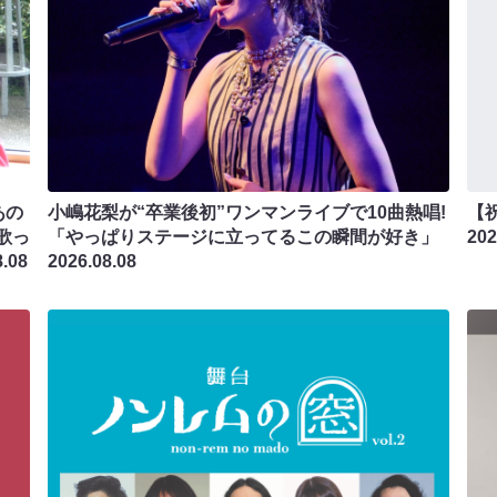
あの
小嶋花梨が“卒業後初”ワンマンライブで10曲熱唱!
【
歌っ
「やっぱりステージに立ってるこの瞬間が好き」
202
8.08
2026.08.08