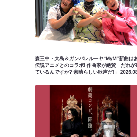
森三中・大島＆ガンバレルーヤ“MyM”新曲は
伝説アニメとのコラボ! 作曲家が絶賛「だれが
ているんですか? 素晴らしい歌声だ!」
2026.0