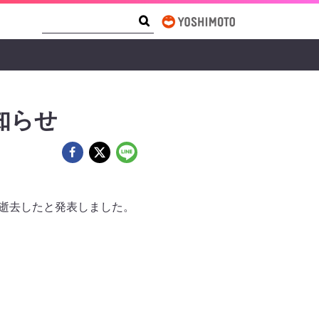
Search Form
Search
知らせ
で逝去したと発表しました。