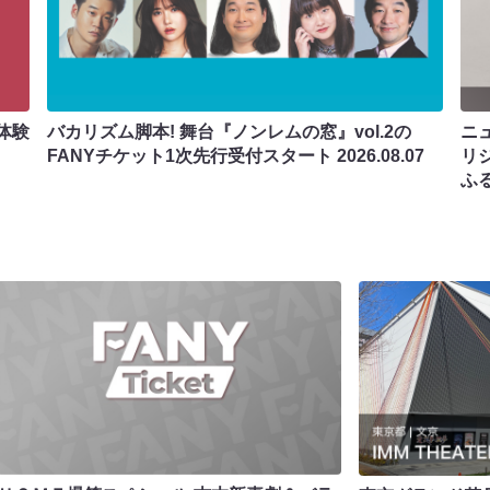
体験
バカリズム脚本! 舞台『ノンレムの窓』vol.2の
ニ
FANYチケット1次先行受付スタート
2026.08.07
リ
ふ