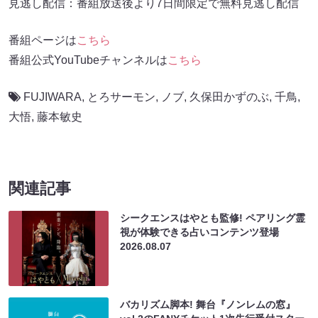
見逃し配信：番組放送後より7日間限定で無料見逃し配信
番組ページは
こちら
番組公式YouTubeチャンネルは
こちら
FUJIWARA
,
とろサーモン
,
ノブ
,
久保田かずのぶ
,
千鳥
,
大悟
,
藤本敏史
関連記事
シークエンスはやとも監修! ペアリング霊
視が体験できる占いコンテンツ登場
2026.08.07
バカリズム脚本! 舞台『ノンレムの窓』