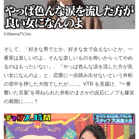
©AbemaTV,Inc.
そして、「好きな男でとか、好きな女で会えないとか、一
番実は楽しいのよ。そんな楽しいものを怖いからってやめ
るのはもったいない」、「やっぱ色んな涙を流した方が良
い女になんのよ」と、恋愛に一歩踏み出せないという井桁
の背中を押した大悟でしたが……。VTR を見届け、“一番
響いた言葉”を尋ねられた井桁のまさかの反応にノブも爆笑
の展開に……？