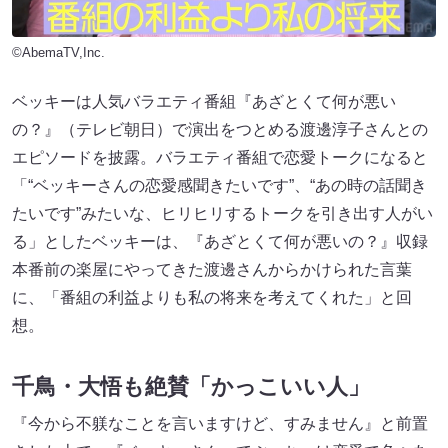
©AbemaTV,Inc.
ベッキーは人気バラエティ番組『あざとくて何が悪い
の？』（テレビ朝日）で演出をつとめる渡邊淳子さんとの
エピソードを披露。バラエティ番組で恋愛トークになると
「“ベッキーさんの恋愛感聞きたいです”、“あの時の話聞き
たいです”みたいな、ヒリヒリするトークを引き出す人がい
る」としたベッキーは、『あざとくて何が悪いの？』収録
本番前の楽屋にやってきた渡邊さんからかけられた言葉
に、「番組の利益よりも私の将来を考えてくれた」と回
想。
千鳥・大悟も絶賛「かっこいい人」
『今から不躾なことを言いますけど、すみません』と前置