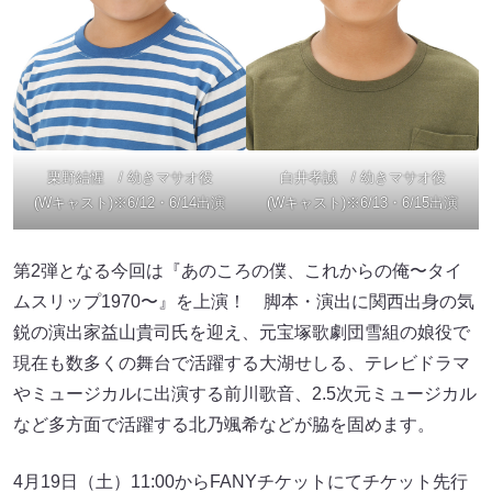
栗野結惺 / 幼きマサオ役
白井孝誠 / 幼きマサオ役
(Wキャスト)※6/12・6/14出演
(Wキャスト)※6/13・6/15出演
第2弾となる今回は『あのころの僕、これからの俺〜タイ
ムスリップ1970〜』を上演！ 脚本・演出に関西出身の気
鋭の演出家益山貴司氏を迎え、元宝塚歌劇団雪組の娘役で
現在も数多くの舞台で活躍する大湖せしる、テレビドラマ
やミュージカルに出演する前川歌音、2.5次元ミュージカル
など多方面で活躍する北乃颯希などが脇を固めます。
4月19日（土）11:00からFANYチケットにてチケット先行