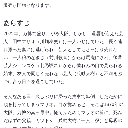
販売が開始となります。
あらすじ
2025年、万博で盛り上がる大阪。しかし、還暦を迎えた芸
人、田中マサオ（川畑泰史）は一人いじけていた。長く連
れ添った妻には逃げられ、芸人としてもさっぱり売れな
い。一人娘のなぎさ（前川歌音）からは馬鹿にされ、後輩
芸人シュンスケ（北乃颯希）からは憐れみの目で見られる
始末。友人で同じく売れない芸人（兵動大樹）と不満をぶ
つけ合う日々を過ごしていた。
そんなある日、久しぶりに帰った実家で転倒、したたかに
頭を打ってしまうマサオ。目が覚めると、そこは1970年の
大阪、万博の真っ最中。慌てふためくマサオの前に、死ん
だはずの父親、カツトシ（兵動大樹／一人二役）と母親の