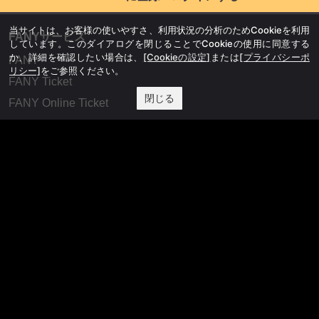
当サイトは、お客様の使いやすさ、利用状況の分析のためCookieを利用
FANYサービス
しています。このダイアログを閉じることでCookieの使用に同意する
か、詳細を確認したい場合は、
[Cookieの設定]
または
[プライバシーポ
FANY
リシー]
をご参照ください。
FANY Ticket
閉じる
FANY Online Ticket
FANY Channel
FANY Crowdfunding
FANY Mall
FANY Commu
法務・規約
プライバシーポリシー
反社会的勢力排除宣言
会社情報