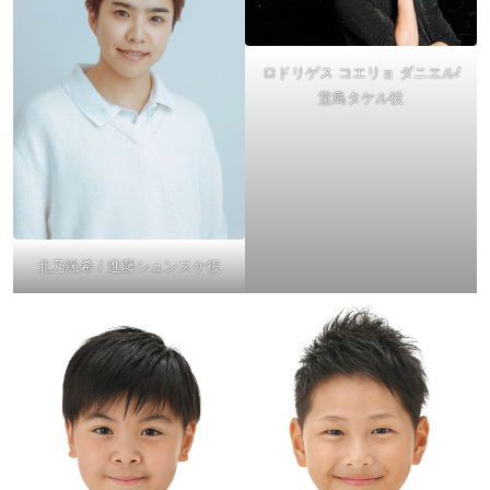
ロドリゲス コエリョ ダニエル/
堂島タケル役
北乃颯希 / 進藤シュンスケ役