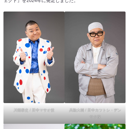
ェクト』を2024年に発足しました。
川畑泰史 / 田中マサオ役
兵動大樹 / 田中カツトシ・デン
サク役