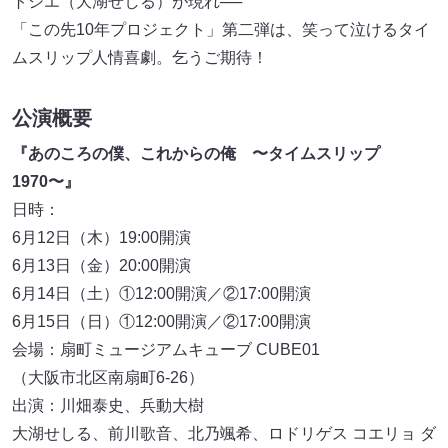
トシエ（大湖せしる）が現れ──
「この先10年プロジェクト」第二弾は、笑って泣けるタイ
ムスリップ人情喜劇。乞うご期待！
公演概要
『あのころの僕、これからの俺 〜タイムスリップ
1970〜』
日時：
6月12日（木）19:00開演
6月13日（金）20:00開演
6月14日（土）①12:00開演／②17:00開演
6月15日（日）①12:00開演／②17:00開演
会場：扇町ミュージアムキューブ CUBE01
（大阪市北区南扇町6-26）
出演：川畑泰史、兵動大樹
大湖せしる、前川歌音、北乃颯希、ロドリゲス コエリョ ダ