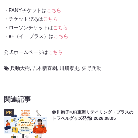
・FANYチケットは
こちら
・チケットぴあは
こちら
・ローソンチケットは
こちら
・e+（イープラス）は
こちら
公式ホームページは
こちら
兵動大樹
,
吉本新喜劇
,
川畑泰史
,
⽮野兵動
関連記事
鈴川絢子×JR東海リテイリング・プラスの
PR
トラベルグッズ発売!
2026.08.05