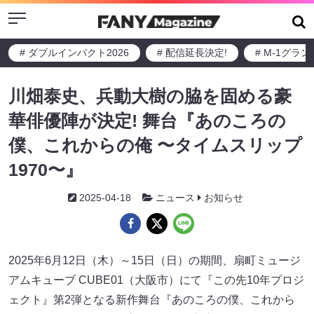
Menu
# ダブルインパクト2026
# 配信延長決定!
# M-1グラ
川畑泰史、兵動大樹の脇を固める豪
華俳優陣が決定! 舞台『あのころの
僕、これからの俺 〜タイムスリップ
1970〜』
2025-04-18
ニュース
お知らせ
2025年6月12日（木）～15日（日）の期間、扇町ミュージ
アムキューブ CUBE01（大阪市）にて『この先10年プロジ
ェクト』第2弾となる新作舞台『あのころの僕、これから