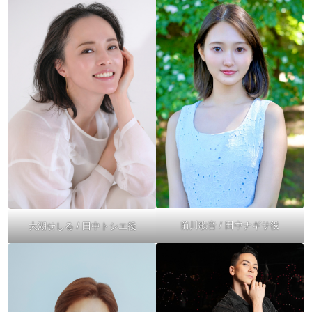
前川歌音 / 田中ナギサ役
大湖せしる / 田中トシエ役