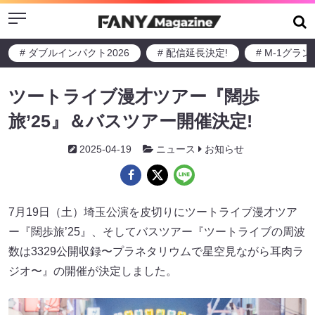
Menu
# ダブルインパクト2026
# 配信延長決定!
# M-1グラ
ツートライブ漫才ツアー『闊歩
旅’25』＆バスツアー開催決定!
2025-04-19
ニュース
お知らせ
7月19日（土）埼玉公演を皮切りにツートライブ漫才ツア
ー『闊歩旅’25』、そしてバスツアー『ツートライブの周波
数は3329公開収録〜プラネタリウムで星空見ながら耳肉ラ
ジオ〜』の開催が決定しました。