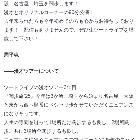
阪、名古屋、埼玉を闊歩します！
漫才とオリジナルコーナーの90分公演！
去年来られた方も今年初めての方も心からお待ちしており
ます！ 配信もありませんので、ぜひ生ツートライブを堪
能して下さい！
周平魂
――漫才ツアーについて
ツートライブの漫才ツアー3年目！
『闊歩旅’25』今年は3か所、埼玉から始まり名古屋・大阪
と東から西へ順番にベシャリ歩かせていただくニュアンス
になりそうです。
人生の隙間を縫って1場所だけ闊歩するも良し、2場所闊
歩、共に3場所全闊歩するも良し。
ニュアンスに次ぐニュアンスでファニーな2025年のスパイ