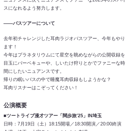
スになれるよう努力します。
――バスツアーについて
去年初チャレンジした耳肉ラジオバスツアー、今年もやり
ます！
今年はプラネタリウムにて星空を眺めながらの公開収録を
目玉にバーベキューや、しいたけ狩りとかでファニーな時
間にしたいニュアンスです。
帰りの眠いバスの中で睡魔耳肉収録もしようかな？
耳肉リスナーはこぞってください！
公演概要
■ツートライブ漫才ツアー「闊歩旅’25」IN埼玉
日時：7月19日（土）18:15開場／18:30開演／20:00終演