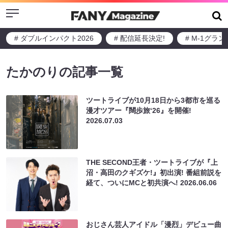
Menu
# ダブルインパクト2026
# 配信延長決定!
# M-1グラ
たかのりの記事一覧
ツートライブが10月18日から3都市を巡る
漫才ツアー『闊歩旅‘26』を開催!
2026.07.03
THE SECOND王者・ツートライブが『上
沼・高田のクギズケ!』初出演! 番組前説を
経て、ついにMCと初共演へ!
2026.06.06
おじさん芸人アイドル「漫烈」デビュー曲