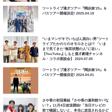
ツートライブ漫才ツアー『闊歩旅’25』＆
バスツアー開催決定!
2025.04.19
“いまマンゲキでいちばん面白い男”ツート
ライブたかのりのオモロさとは!? 「いま
まで見てきた“無双状態の人”に近い」
【YouTubeよしもと漫才劇場チャンネ
ル・コラボ座談会】
2024.07.05
ツートライブ漫才ツアー『闊歩旅’24』＆
バスツアー開催決定!
2024.04.01
さや香の初冠番組『さや香の違和館ヤバな
い？』11月4日放送開始!「当日テレビの
前で確認しないと、本当に放送されるかど