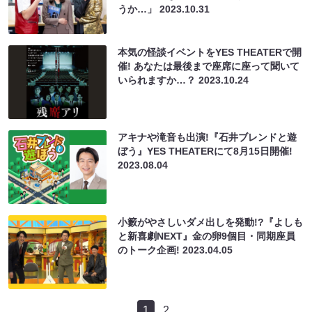
うか…」
2023.10.31
本気の怪談イベントをYES THEATERで開
催! あなたは最後まで座席に座って聞いて
いられますか…？
2023.10.24
アキナや滝音も出演!『石井ブレンドと遊
ぼう』YES THEATERにて8月15日開催!
2023.08.04
小籔がやさしいダメ出しを発動!?『よしも
と新喜劇NEXT』金の卵9個目・同期座員
のトーク企画!
2023.04.05
1
2