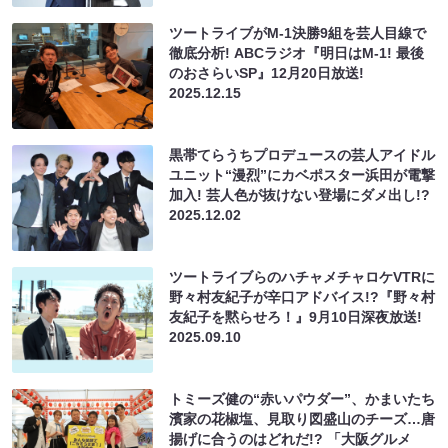
ツートライブがM-1決勝9組を芸人目線で
徹底分析! ABCラジオ『明日はM-1! 最後
のおさらいSP』12月20日放送!
2025.12.15
黒帯てらうちプロデュースの芸人アイドル
ユニット“漫烈”にカベポスター浜田が電撃
加入! 芸人色が抜けない登場にダメ出し!?
2025.12.02
ツートライブらのハチャメチャロケVTRに
野々村友紀子が辛口アドバイス!?『野々村
友紀子を黙らせろ！』9月10日深夜放送!
2025.09.10
トミーズ健の“赤いパウダー”、かまいたち
濱家の花椒塩、見取り図盛山のチーズ…唐
揚げに合うのはどれだ!? 「大阪グルメ