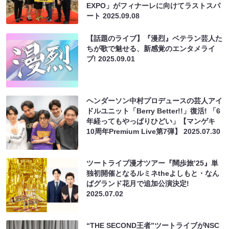
EXPO」がフィナーレに向けてラストスパ
ート
2025.09.08
【話題のライブ】『漫烈』ベテラン芸人た
ちが歌で魅せる、新感覚のエンタメライ
ブ!
2025.09.01
ヘンダーソン中村プロデュースの芸人アイ
ドルユニット「Berry Better!!」復活! 「6
年経ってもやっぱりひどい」【マンゲキ
10周年Premium Live第7弾】
2025.07.30
ツートライブ漫才ツアー『闊歩旅’25』単
独初開催となるルミネtheよしもと・なん
ばグランド花月で追加公演決定!
2025.07.02
“THE SECOND王者”ツートライブがNSC