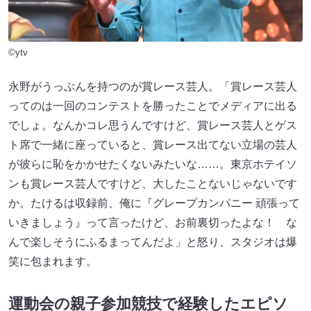
©ytv
永野がうっぷんを持つのが賞レース芸人。「賞レース芸人
ってのは一回のコンテストを勝ったことでメディアに出る
でしょ。なんかコレ思うんですけど、賞レース芸人とゲス
ト席で一緒に座っていると、賞レース出てない立場の芸人
が彼らに恥をかかせたくないみたいな……。東京ホテイソ
ンも賞レース芸人ですけど、大したことないじゃないです
か。たけるは収録前、俺に『グレープカンパニー 頑張って
いきましょう』って言ったけど、お前裏切ったよな！ な
んで楽しそうにふるまってんだよ」と怒り、スタジオは爆
笑に包まれます。
運動会の親子参加競技で経験したエピソ