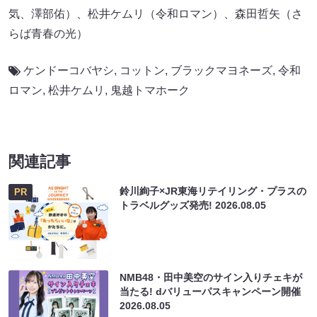
気、澤部佑）、松井ケムリ（令和ロマン）、森田哲矢（さ
らば青春の光）
ケンドーコバヤシ
,
コットン
,
ブラックマヨネーズ
,
令和
ロマン
,
松井ケムリ
,
鬼越トマホーク
関連記事
鈴川絢子×JR東海リテイリング・プラスの
PR
トラベルグッズ発売!
2026.08.05
NMB48・田中美空のサイン入りチェキが
当たる! dバリューパスキャンペーン開催
2026.08.05