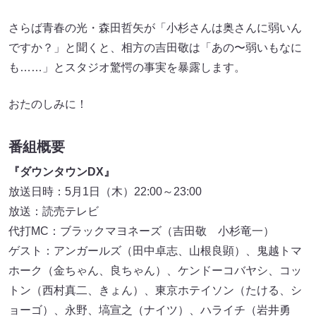
さらば青春の光・森田哲矢が「小杉さんは奥さんに弱いん
ですか？」と聞くと、相方の吉田敬は「あの〜弱いもなに
も……」とスタジオ驚愕の事実を暴露します。
おたのしみに！
番組概要
『ダウンタウンDX』
放送日時：5月1日（木）22:00～23:00
放送：読売テレビ
代打MC：ブラックマヨネーズ（吉田敬 小杉竜一）
ゲスト：アンガールズ（田中卓志、山根良顕）、鬼越トマ
ホーク（金ちゃん、良ちゃん）、ケンドーコバヤシ、コッ
トン（西村真二、きょん）、東京ホテイソン（たける、シ
ョーゴ）、永野、塙宣之（ナイツ）、ハライチ（岩井勇