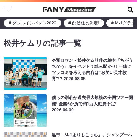
Menu
# ダブルインパクト2026
# 配信延長決定!
# M-1グラ
松井ケムリの記事一覧
令和ロマン・松井ケムリ作の絵本『ちがう
ちがう』をイベントで読み聞かせ! 一緒に
ツッコミを考える内容は“お笑い英才教
育”!?
2026.08.05
僕らの別荘が過去最大規模の全国ツアー開
催! 全国6か所で約1万人動員予定!
2026.04.30
黒帯「M-1よりもこっち」、シャンプーハ