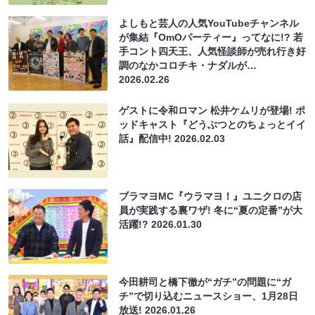
よしもと芸人の人気YouTubeチャンネル
が集結『OmOパーティー』ってなに!? 若
手コント四天王、人気怪談師が売れ行き好
調のなかコロチキ・ナダルが…
2026.02.26
ゲストに令和ロマン 松井ケムリが登場! ポ
ッドキャスト『どうぶつとのちょっとイイ
話』配信中!
2026.02.03
ブラマヨMC『ウラマヨ！』ユニクロの店
員が実践する裏ワザ! 冬に“夏の定番”が大
活躍!?
2026.01.30
今田耕司と橋下徹が“ガチ”の問題に“ガ
チ”で切り込むニュースショー、1月28日
放送!
2026.01.26