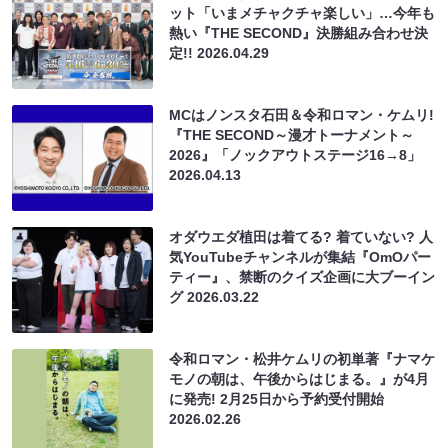
ット「いまメチャクチャ楽しい」…今年も
熱い『THE SECOND』決勝組み合わせ決
定!!
2026.04.29
MCはノンスタ石田＆令和ロマン・ケムリ!
『THE SECOND～漫才トーナメント～
2026』「ノックアウトステージ16→8」
2026.04.13
オダウエダ植田は着てる? 着ていない? 人
気YouTubeチャンネルが集結『OmOパー
ティー』、禁断のクイズ企画に大ブーイン
グ
2026.03.22
令和ロマン・松井ケムリの初単著『ナマケ
モノの朝は、午後からはじまる。』が4月
に発売! 2月25日から予約受付開始
2026.02.26