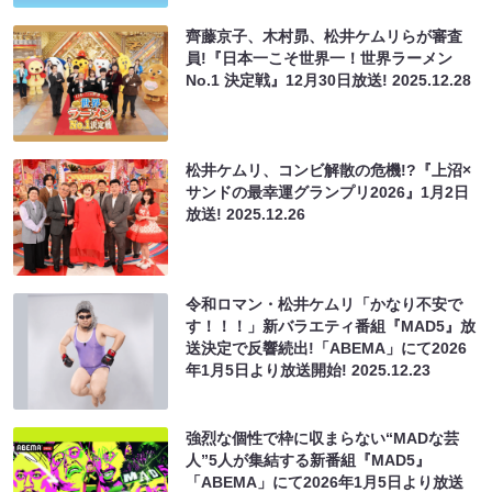
齊藤京子、木村昴、松井ケムリらが審査
員!『日本一こそ世界一！世界ラーメン
No.1 決定戦』12月30日放送!
2025.12.28
松井ケムリ、コンビ解散の危機!?『上沼×
サンドの最幸運グランプリ2026』1月2日
放送!
2025.12.26
令和ロマン・松井ケムリ「かなり不安で
す！！！」新バラエティ番組『MAD5』放
送決定で反響続出!「ABEMA」にて2026
年1月5日より放送開始!
2025.12.23
強烈な個性で枠に収まらない“MADな芸
人”5人が集結する新番組『MAD5』
「ABEMA」にて2026年1月5日より放送