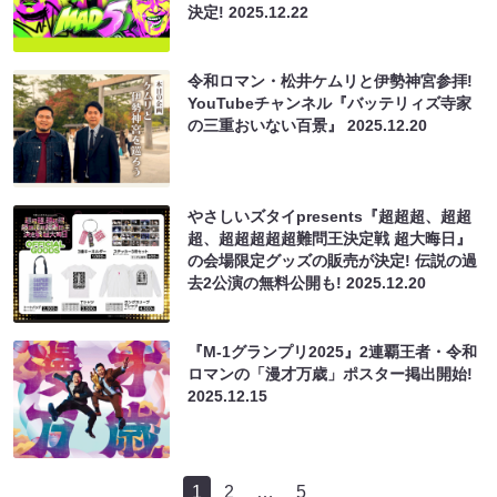
決定!
2025.12.22
令和ロマン・松井ケムリと伊勢神宮参拝!
YouTubeチャンネル『バッテリィズ寺家
の三重おいない百景』
2025.12.20
やさしいズタイpresents『超超超、超超
超、超超超超超難問王決定戦 超大晦日』
の会場限定グッズの販売が決定! 伝説の過
去2公演の無料公開も!
2025.12.20
『M-1グランプリ2025』2連覇王者・令和
ロマンの「漫才万歳」ポスター掲出開始!
2025.12.15
1
2
…
5