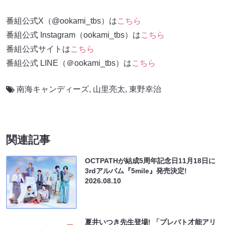
番組公式X（@ookami_tbs）は
こちら
番組公式 Instagram（ookami_tbs）は
こちら
番組公式サイトは
こちら
番組公式 LINE（＠ookami_tbs）は
こちら
南海キャンディーズ
,
山里亮太
,
東野幸治
関連記事
OCTPATHが結成5周年記念日11月18日に
3rdアルバム『5mile』発売決定!
2026.08.10
夏井いつき先生登場! 「プレバト才能アリ