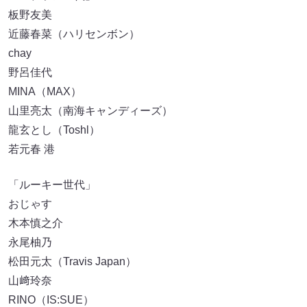
板野友美
近藤春菜（ハリセンボン）
chay
野呂佳代
MINA（MAX）
山里亮太（南海キャンディーズ）
龍玄とし（Toshl）
若元春 港
「ルーキー世代」
おじゃす
木本慎之介
永尾柚乃
松田元太（Travis Japan）
山﨑玲奈
RINO（IS:SUE）