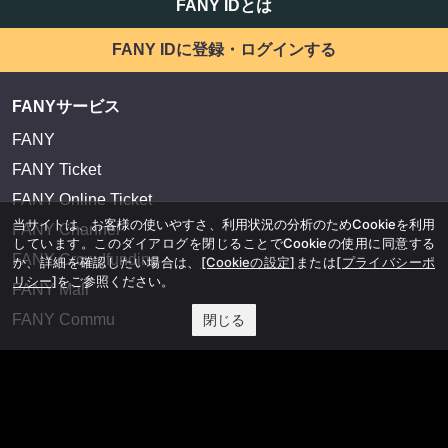
FANY IDとは
FANY IDに登録・ログインする
FANYサービス
FANY
FANY Ticket
FANY Online Ticket
当サイトは、お客様の使いやすさ、利用状況の分析のためCookieを利用
FANY Channel
しています。このダイアログを閉じることでCookieの使用に同意する
FANY Crowdfunding
か、詳細を確認したい場合は、
[Cookieの設定]
または
[プライバシーポ
リシー]
をご参照ください。
FANY Mall
閉じる
FANY Commu
法務・規約
プライバシーポリシー
反社会的勢力排除宣言