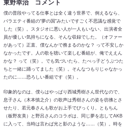
東野幸治 コメント
僕の普段やってる仕事とは全く違う世界で、例えるなら、
バラエティ番組の“夢の国”みたいですごく不思議な感覚で
した（笑）。スタジオに悪い人が一人もいない、出演者全
員が優しい気持ちになる、そんな収録でした。（オファー
があって）正直、僕なんかで務まるのかな？ って不安しか
なかったです。人の歌を聴いて楽しむ番組が、俺でええん
かな？ って（笑）。でも気づいたら、たべっ子どうぶつた
ちと一緒に踊ってました（笑）。そんなつもりじゃなかっ
たのに……恐ろしい番組です（笑）。
印象的なのは、僕らはやっぱり西城秀樹さん世代なので、
息子さん（木本慎之介）の歌声は秀樹さんの姿を彷彿とさ
せたり、若元春さんも歌がお上手でびっくり。ともちん
（板野友美）と野呂さんのコラボは、同じ夢を志してAKB
に入って、当時は言わば光と影のような……（笑）。時を