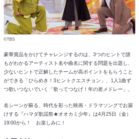
©TBS
豪華賞品をかけてチャレンジするのは、3つのヒントで誰
もがわかるアーティスト名や曲名に関する問題を出題し、
少ないヒントで正解したチームが高ポイントをもらうこと
ができる「ひらめき！3ヒントクエスチョン」、1人1曲ず
つ歌いつないでいく「歌ってつなげ！年の差メドレー」。
名シーンが蘇る、時代を彩った映画・ドラマソングでお届
けする『ハマダ歌謡祭★オオカミ少年』は4月25日（金）
19:00から！ お楽しみに！