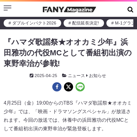
Menu
# ダブルインパクト2026
# 配信延長決定!
# M-1グラ
『ハマダ歌謡祭★オオカミ少年』浜
田雅功の代役MCとして番組初出演の
東野幸治が参戦!
2025-04-25
ニュース
お知らせ
4月25日（金）19:00からのTBS『ハマダ歌謡祭★オオカミ
少年』では、「映画・ドラマソングスペシャル」が放送さ
れます。今回の放送では、休養中の浜田雅功の代役MCと
して番組初出演の東野幸治が緊急登板します。