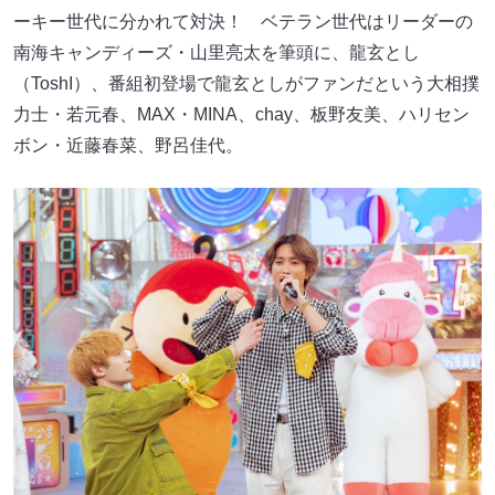
ーキー世代に分かれて対決！ ベテラン世代はリーダーの
南海キャンディーズ・山里亮太を筆頭に、龍玄とし
（ToshI）、番組初登場で龍玄としがファンだという大相撲
力士・若元春、MAX・MINA、chay、板野友美、ハリセン
ボン・近藤春菜、野呂佳代。