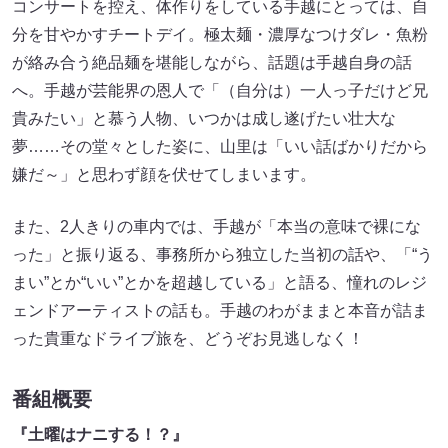
コンサートを控え、体作りをしている手越にとっては、自
分を甘やかすチートデイ。極太麺・濃厚なつけダレ・魚粉
が絡み合う絶品麺を堪能しながら、話題は手越自身の話
へ。手越が芸能界の恩人で「（自分は）一人っ子だけど兄
貴みたい」と慕う人物、いつかは成し遂げたい壮大な
夢……その堂々とした姿に、山里は「いい話ばかりだから
嫌だ～」と思わず顔を伏せてしまいます。
また、2人きりの車内では、手越が「本当の意味で裸にな
った」と振り返る、事務所から独立した当初の話や、「“う
まい”とか“いい”とかを超越している」と語る、憧れのレジ
ェンドアーティストの話も。手越のわがままと本音が詰ま
った貴重なドライブ旅を、どうぞお見逃しなく！
番組概要
『土曜はナニする！？』