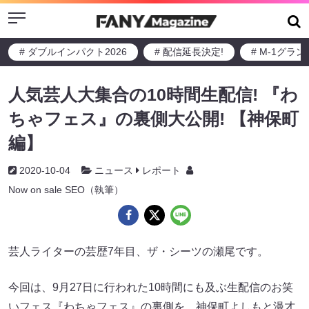
Menu
# ダブルインパクト2026
# 配信延長決定!
# M-1グラ
人気芸人大集合の10時間生配信! 『わ
ちゃフェス』の裏側大公開! 【神保町
編】
2020-10-04
ニュース
レポート
Now on sale SEO（執筆）
芸人ライターの芸歴7年目、ザ・シーツの瀬尾です。
今回は、9月27日に行われた10時間にも及ぶ生配信のお笑
いフェス『わちゃフェス』の裏側を、神保町よしもと漫才