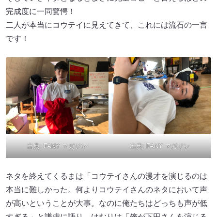
完成度に一同驚愕！
二人が本当にコウテイに見えてきて、これには流石の一言
です！
出典:
FANY マガジン
出典:
FANY マガジン
ネタを終えてくるまは「コウテイさんの漫才を演じるのは
本当に難しかった。何よりコウテイさんのネタにおいて声
が高いということが大事。なのに俺たちはどっちも声が低
すぎる」と謙虚に語り、けむりは「俺が下田さんを演じる