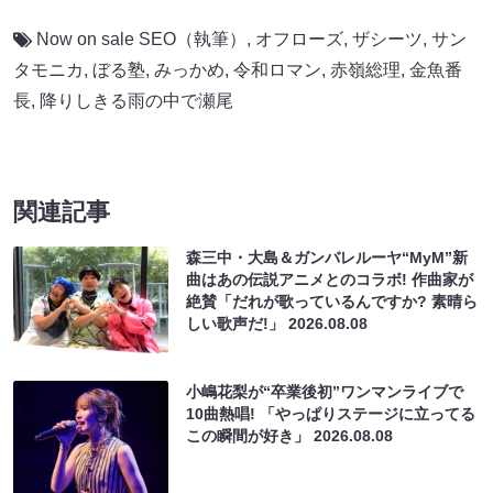
Now on sale SEO（執筆）
,
オフローズ
,
ザシーツ
,
サン
タモニカ
,
ぼる塾
,
みっかめ
,
令和ロマン
,
赤嶺総理
,
金魚番
長
,
降りしきる雨の中で瀬尾
関連記事
森三中・大島＆ガンバレルーヤ“MyM”新
曲はあの伝説アニメとのコラボ! 作曲家が
絶賛「だれが歌っているんですか? 素晴ら
しい歌声だ!」
2026.08.08
小嶋花梨が“卒業後初”ワンマンライブで
10曲熱唱! 「やっぱりステージに立ってる
この瞬間が好き」
2026.08.08