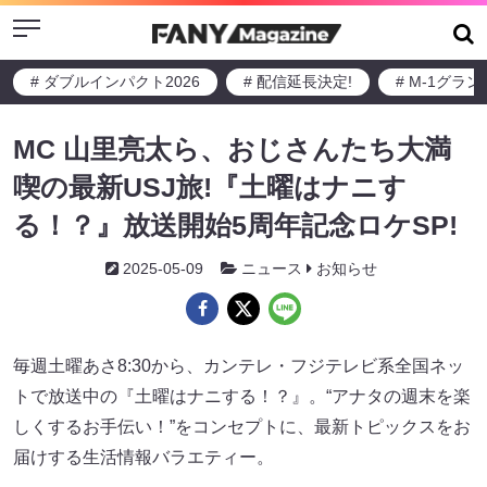
Menu
# ダブルインパクト2026
# 配信延長決定!
# M-1グラ
MC 山里亮太ら、おじさんたち大満
喫の最新USJ旅!『土曜はナニす
る！？』放送開始5周年記念ロケSP!
2025-05-09
ニュース
お知らせ
毎週土曜あさ8:30から、カンテレ・フジテレビ系全国ネッ
トで放送中の『土曜はナニする！？』。“アナタの週末を楽
しくするお手伝い！”をコンセプトに、最新トピックスをお
届けする生活情報バラエティー。