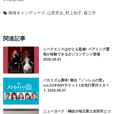
南海キャンディーズ
,
山里亮太
,
村上知子
,
森三中
関連記事
シークエンスはやとも監修! ペアリング霊
視が体験できる占いコンテンツ登場
2026.08.07
バカリズム脚本! 舞台『ノンレムの窓』
vol.2のFANYチケット1次先行受付スター
ト
2026.08.07
ニューヨーク・嶋佐が地元富士吉田市とコ