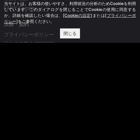
当サイトは、お客様の使いやすさ、利用状況の分析のためCookieを利用
FANY Commu
しています。このダイアログを閉じることでCookieの使用に同意する
か、詳細を確認したい場合は、
[Cookieの設定]
または
[プライバシーポ
リシー]
をご参照ください。
法務・規約
閉じる
プライバシーポリシー
反社会的勢力排除宣言
会社情報
吉本興業株式会社
お問い合わせ
その他
よしもとニュースセンターアーカイブ
©YOSHIMOTO KOGYO, All Rights Reserved.