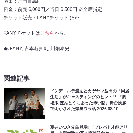
演出：片岡百萬両
料金：前売 6,000円／当日 6,500円 ※全席指定
チケット販売：FANYチケット ほか
FANYチケットは
こちら
から。
FANY
,
吉本新喜劇
,
川畑泰史
関連記事
ドンデコルテ渡辺とカゲヤマ益田の「同居
生活」がキャスティングのヒント!? 『劇
場版 ほんとうにあった怖い話』舞台挨拶
で明かされた爆笑ウラ話
2026.08.10
夏井いつき先生登場! 「プレバト才能アリ
展」来場者数40万人突破記念セレモニー