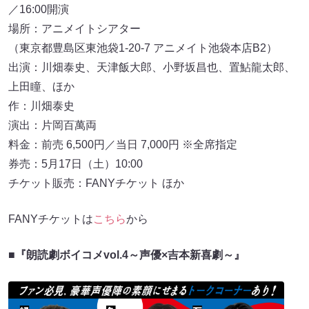
／16:00開演
場所：アニメイトシアター
（東京都豊島区東池袋1-20-7 アニメイト池袋本店B2）
出演：川畑泰史、天津飯大郎、小野坂昌也、置鮎龍太郎、
上田瞳、ほか
作：川畑泰史
演出：片岡百萬両
料金：前売 6,500円／当日 7,000円 ※全席指定
券売：5月17日（土）10:00
チケット販売：FANYチケット ほか
FANYチケットは
こちら
から
■
『朗読劇ボイコメvol.4～声優×吉本新喜劇～』