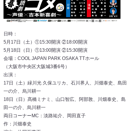
日時：
5月17日（土）①15:30開演 ②18:00開演
5月18日（日）①13:00開演 ②15:30開演
会場：COOL JAPAN PARK OSAKA TTホール
（大阪市中央区大阪城3番6号）
出演：
17日（土）緑川光 久保ユリカ、石川界人、川畑泰史、島田
一の介、烏川耕一
18日（日）髙橋ミナミ、山口智広、阿部敦、川畑泰史、島
田一の介、烏川耕一
両日コーナーMC：淡路祐介、岡田直子
作：川畑泰史