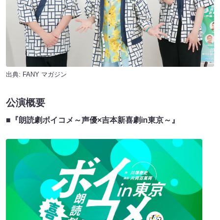
出典:
FANY マガジン
公演概要
■
『朗読劇ボイコメ～声優×吉本新喜劇in東京～』