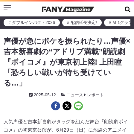
Menu
# ダブルインパクト2026
# 配信延長決定!
# M-1グラ
声優が急にボケを振られたり…声優×
吉本新喜劇の“アドリブ満載”朗読劇
『ボイコメ』が東京初上陸! 上田瞳
「恐ろしい戦いが待ち受けてい
る…」
2025-05-12
ニュース
レポート
人気声優と吉本新喜劇がタッグを組んだ舞台『朗読劇ボイ
コメ』の初東京公演が、6月29日（日）に池袋のアニメイ