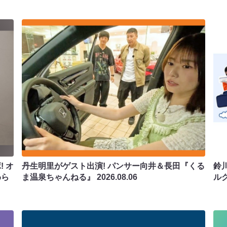
 オ
丹生明里がゲスト出演! パンサー向井＆長田『くる
鈴
わら
ま温泉ちゃんねる』
2026.08.06
ル