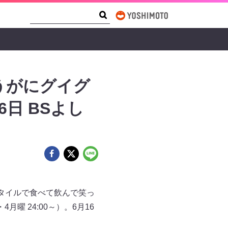
Search Form
Search
うがにグイグ
日 BSよし
タイルで食べて飲んで笑っ
 24:00～）。6月16