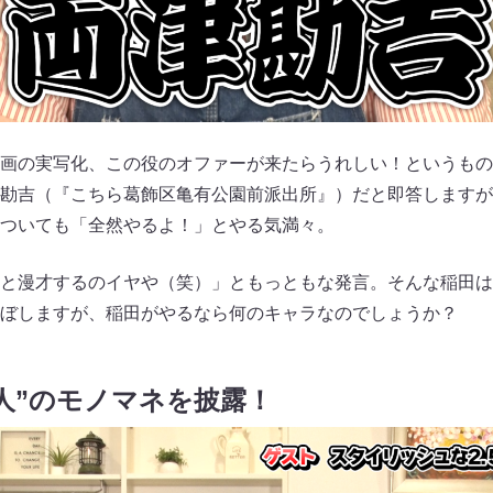
画の実写化、この役のオファーが来たらうれしい！というもの
勘吉（『こちら葛飾区亀有公園前派出所』）だと即答しますが
ついても「全然やるよ！」とやる気満々。
と漫才するのイヤや（笑）」ともっともな発言。そんな稲田は
ぼしますが、稲田がやるなら何のキャラなのでしょうか？
人”のモノマネを披露！