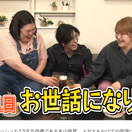
ッシュな2.5次元俳優である丸山龍星。メガネをかけての登場