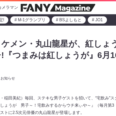
カメラマン
定!
# M-1グランプリ
# BSよしもと
# JO1
イケメン・丸山龍星が、紅しょ
!『つまみは紅しょうが』6月16
お知らせ
・稲田美紀）毎回、ステキな男子ゲストを招いて、“宅飲み”ス
ょうが 男子～！宅飲みするからウチ来ぃや～』（毎月第3・4月曜
ストに2.5次元俳優の丸山龍星が登場します。