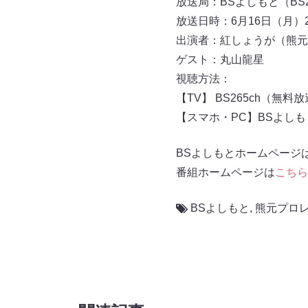
放送局：BSよしもと（BS2
放送日時：6月16日（月）
出演者：紅しょうが（熊元
ゲスト：丸山龍星
視聴方法：
【TV】 BS265ch（無料
【スマホ・PC】BSよし
BSよしもとホームページ
番組ホームページは
こちら
BSよしもと
,
熊元プロ