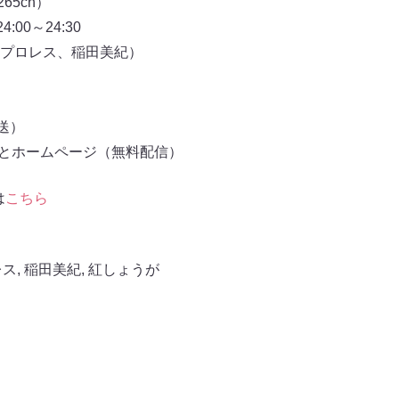
65ch）
24:00～24:30
プロレス、稲田美紀）
放送）
もとホームページ（無料配信）
は
こちら
レス
,
稲田美紀
,
紅しょうが