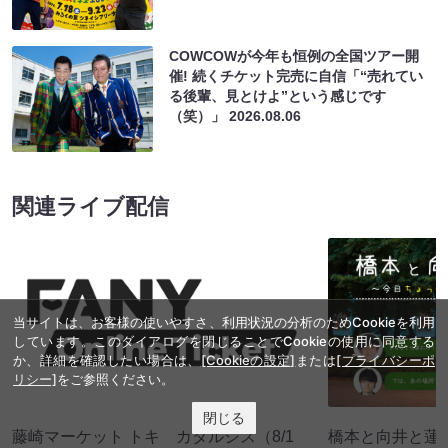
COWCOWが今年も恒例の全国ツアー開
催! 続くチケット完売に自信「“売れてい
る後輩、見とけよ”という感じです
（笑）」
2026.08.06
関連ライブ配信
当サイトは、お客様の使いやすさ、利用状況の分析のためCookieを利用
しています。このダイアログを閉じることでCookieの使用に同意する
か、詳細を確認したい場合は、
[Cookieの設定]
または
[プライバシーポ
リシー]
をご参照ください。
閉じる
藤崎マーケット トキ カタルシス（8/1
橋本と向井と蓮