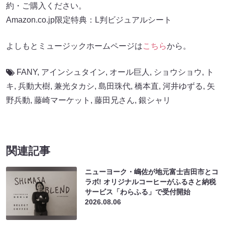
約・ご購入ください。
Amazon.co.jp限定特典：L判ビジュアルシート
よしもとミュージックホームページは
こちら
から。
FANY
,
アインシュタイン
,
オール巨人
,
ショウショウ
,
ト
キ
,
兵動大樹
,
兼光タカシ
,
島田珠代
,
橋本直
,
河井ゆずる
,
⽮
野兵動
,
藤崎マーケット
,
藤田兄さん
,
銀シャリ
関連記事
ニューヨーク・嶋佐が地元富士吉田市とコ
ラボ! オリジナルコーヒーがふるさと納税
サービス「わらふる」で受付開始
2026.08.06