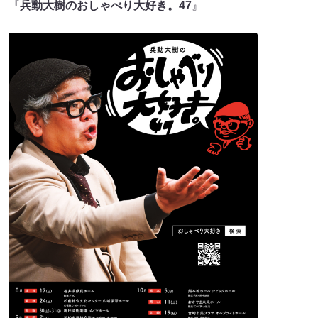
『
兵動大樹のおしゃべり大好き。47
』