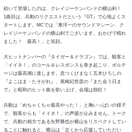
続いて登場したのは、クレイジーケンバンドの横山剣！
1曲目は、兵動のリクエストだという『GT』で心地よくス
タートします。MCでは「東洋一のサウンドマシーン、ク
レイジーケンバンドの横山剣でございます。おかげで晴れ
ました！ 最高！」と笑顔。
大ヒットナンバーの『タイガー＆ドラゴン』では、観客と
「イイネ！」のコール＆レスポンスも巻き起こり、ボルテ
ージは最高潮に達します。息つくひまなく五木ひろしの
『よこはま・たそがれ』、尾崎紀世彦の『また会う日ま
で』と昭和のヒット曲を歌い上げ、会場は熱狂！
兵動は「めちゃくちゃ最高やった！」と胸いっぱいの様子
で、観客からも「イイネ！」の声援が止みません。トーク
で、兵動の相方である矢野勝也が横山をリスペクトしてい
ることに触れると、横山は「古くから応援していただい