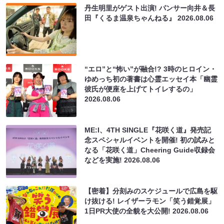
丹生明里がゲスト出演! パンサー向井＆長
田『くるま温泉ちゃんねる』
2026.08.06
“エロ”と“怖い”が融合!? 3時のヒロイン・
ゆめっち初の著書は心霊エッセイ本「幽霊
彼氏が便座を上げてトイレするの」
2026.08.06
ME:I、4TH SINGLE『花咲く道』発売記
念スペシャルイベントを開催! 初の試みと
なる「花咲く道」Cheering Guide収録会
などを実施!
2026.08.06
【密着】分刻みのスケジュールで広島を駆
け抜ける! レイザーラモン「笑う錯覚展」
1日PR大使の全貌を大公開!
2026.08.06