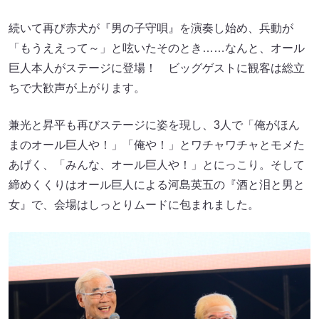
続いて再び赤犬が『男の子守唄』を演奏し始め、兵動が
「もうええって～」と呟いたそのとき……なんと、オール
巨人本人がステージに登場！ ビッグゲストに観客は総立
ちで大歓声が上がります。
兼光と昇平も再びステージに姿を現し、3人で「俺がほん
まのオール巨人や！」「俺や！」とワチャワチャとモメた
あげく、「みんな、オール巨人や！」とにっこり。そして
締めくくりはオール巨人による河島英五の『酒と泪と男と
女』で、会場はしっとりムードに包まれました。