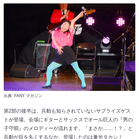
出典:
FANY マガジン
第2部の後半は、兵動も知らされていないサプライズゲス
トが登場。会場にギターとサックスでオール巨人の『男の
子守唄』のメロディーが流れます。「まさか……！？」と
兵動が目を丸くするなか、登場したのは兼光タカシ！