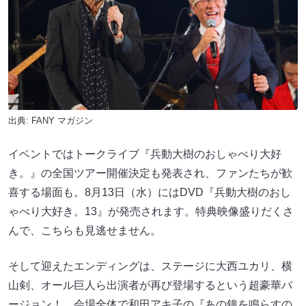
出典:
FANY マガジン
イベントではトークライブ『兵動大樹のおしゃべり大好
き。』の全国ツアー開催決定も発表され、ファンたちが歓
喜する場面も。8月13日（水）にはDVD『兵動大樹のおし
ゃべり大好き。13』が発売されます。特典映像盛りだくさ
んで、こちらも見逃せません。
そして迎えたエンディングは、ステージに大西ユカリ、横
山剣、オール巨人ら出演者が再び登場するという超豪華バ
ージョン！ 会場全体で和田アキ子の『あの鐘を鳴らすの