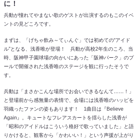
に！
兵動が憧れてやまない歌のゲストが出演するのもこのイベ
ントの見どころです。
まずは、「げちゃ飲み～てぃんぐ」では初めての“アイド
ル”となる、浅香唯が登場！ 兵動が高校2年生のころ、当
時、阪神甲子園球場の向かいにあった「阪神パーク」のプ
ールで開催された浅香唯のステージを観に行ったそうで
す。
兵動は「まさかこんな場所でお会いできるなんて……！」
と登場前から感無量の表情で、会場には浅香唯のハッピを
羽織ったファンの姿もあります！ 1曲目は『Believe
Again』。キュートなフレアスカートを揺らした浅香が
「昭和のアイドルはこういう格好で歌っていました」と語
りかけると、観客から「かわいい！」という声援が上がり