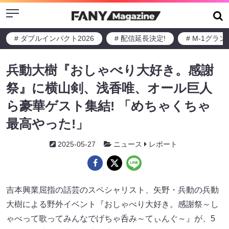
Menu
# ダブルインパクト2026
# 配信延長決定!
# M-1グラ
兵動大樹『おしゃべり大好き。感謝
祭』に横山剣、浅香唯、オール巨人
ら豪華ゲスト集結! 「めちゃくちゃ
最高やった!」
2025-05-27
ニュース
レポート
吉本興業屈指の話芸のスペシャリスト、矢野・兵動の兵動
大樹による野外イベント『おしゃべり大好き。感謝祭～し
ゃべって歌ってみんなでげちゃ呑み～てぃんぐ～』が、5