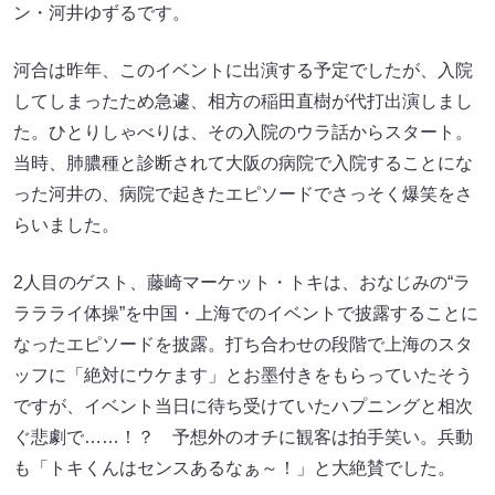
ン・河井ゆずるです。
河合は昨年、このイベントに出演する予定でしたが、入院
してしまったため急遽、相方の稲田直樹が代打出演しまし
た。ひとりしゃべりは、その入院のウラ話からスタート。
当時、肺膿種と診断されて大阪の病院で入院することにな
った河井の、病院で起きたエピソードでさっそく爆笑をさ
らいました。
2人目のゲスト、藤崎マーケット・トキは、おなじみの“ラ
ララライ体操”を中国・上海でのイベントで披露することに
なったエピソードを披露。打ち合わせの段階で上海のスタ
ッフに「絶対にウケます」とお墨付きをもらっていたそう
ですが、イベント当日に待ち受けていたハプニングと相次
ぐ悲劇で……！？ 予想外のオチに観客は拍手笑い。兵動
も「トキくんはセンスあるなぁ～！」と大絶賛でした。