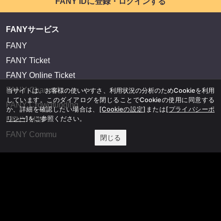
FANY IDに登録・ログインする
FANYサービス
FANY
FANY Ticket
FANY Online Ticket
FANY Channel
当サイトは、お客様の使いやすさ、利用状況の分析のためCookieを利用
しています。このダイアログを閉じることでCookieの使用に同意する
FANY Crowdfunding
か、詳細を確認したい場合は、
[Cookieの設定]
または
[プライバシーポ
リシー]
をご参照ください。
FANY Mall
FANY Commu
閉じる
法務・規約
プライバシーポリシー
反社会的勢力排除宣言
会社情報