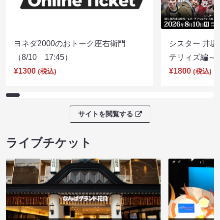
ヨネダ2000のおトーク座右衛門
シスター 井坂
（8/10 17:45）
テリィズ編～（8
¥1300
¥1800
(税込)
(税込)
サイトを閲覧する
ライブチケット