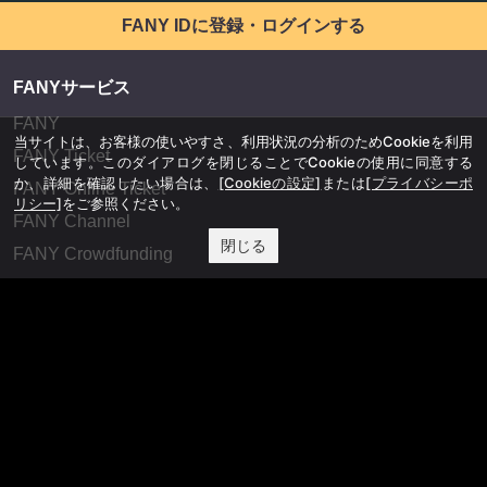
FANY IDに登録・ログインする
FANYサービス
FANY
当サイトは、お客様の使いやすさ、利用状況の分析のためCookieを利用
FANY Ticket
しています。このダイアログを閉じることでCookieの使用に同意する
か、詳細を確認したい場合は、
[Cookieの設定]
または
[プライバシーポ
FANY Online Ticket
リシー]
をご参照ください。
FANY Channel
閉じる
FANY Crowdfunding
FANY Mall
FANY Commu
法務・規約
プライバシーポリシー
反社会的勢力排除宣言