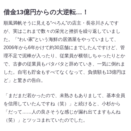
借金13億円からの大逆転…！
順風満帆そうに見える“ぺろん”の店主・長谷川さんです
が、実はこれまで数々の栄光と挫折を繰り返していまし
た。「“わい家”という海鮮の居酒屋をやっていまして、
2006年から6年かけて約30店舗にまでしたんですけど、管
理不足で泥棒が入ったり、従業員が横領しちゃったりとか
で、古参の従業員もバタバタと辞めていき、一気に倒れま
した。自宅も貯金もすべてなくなって、負債額も13億円ほ
ど」と驚きの告白。
「まだまだ若かったので、未熟さもありまして、基本全員
を信用していたんですね（笑）」と続けると、小杉から
「だって……人の良さそうな感じが漏れ出てますもんね
（笑）」とツッコまれていたのでした。