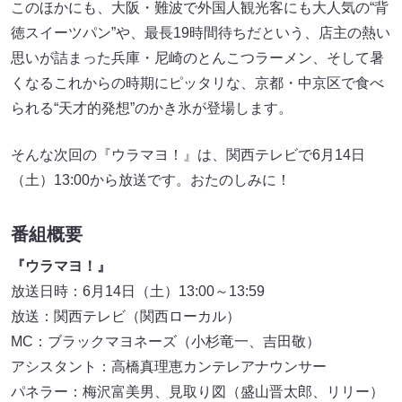
このほかにも、大阪・難波で外国人観光客にも大人気の“背
徳スイーツパン”や、最長19時間待ちだという、店主の熱い
思いが詰まった兵庫・尼崎のとんこつラーメン、そして暑
くなるこれからの時期にピッタリな、京都・中京区で食べ
られる“天才的発想”のかき氷が登場します。
そんな次回の『ウラマヨ！』は、関西テレビで6月14日
（土）13:00から放送です。おたのしみに！
番組概要
『ウラマヨ！』
放送日時：6月14日（土）13:00～13:59
放送：関西テレビ（関西ローカル）
MC：ブラックマヨネーズ（小杉竜一、吉田敬）
アシスタント：高橋真理恵カンテレアナウンサー
パネラー：梅沢富美男、見取り図（盛山晋太郎、リリー）