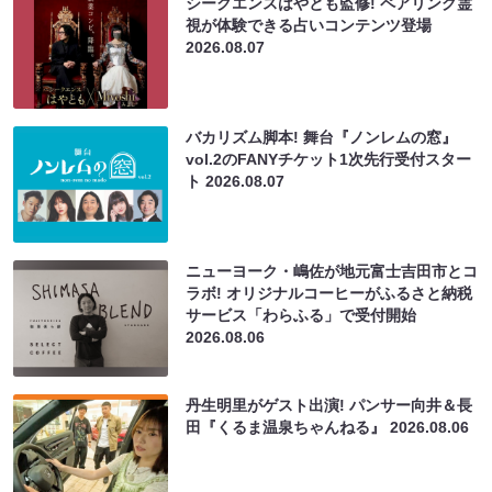
シークエンスはやとも監修! ペアリング霊
視が体験できる占いコンテンツ登場
2026.08.07
バカリズム脚本! 舞台『ノンレムの窓』
vol.2のFANYチケット1次先行受付スター
ト
2026.08.07
ニューヨーク・嶋佐が地元富士吉田市とコ
ラボ! オリジナルコーヒーがふるさと納税
サービス「わらふる」で受付開始
2026.08.06
丹生明里がゲスト出演! パンサー向井＆長
田『くるま温泉ちゃんねる』
2026.08.06