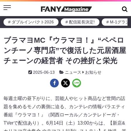
Menu
# ダブルインパクト2026
# 配信延長決定!
# M-1グラ
ブラマヨMC『ウラマヨ！』“ペペロ
ンチーノ専門店”で復活した元居酒屋
チェーンの経営者 その挫折と栄光
2025-06-13
ニュース
お知らせ
毎週土曜の昼下がりに、芸能人やヒット商品など世間の話
題を集めるモノの裏側に迫る、カンテレの情報バラエティ
番組『ウラマヨ！』（関西ローカル／カンテレドーガ・
TVerで配信あり）。6月14日（土）13:00からは、【新店&