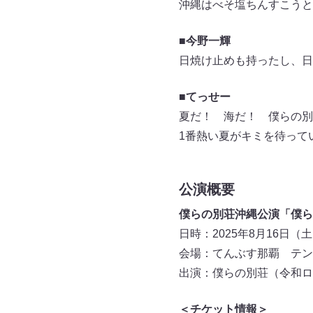
沖縄はべそ塩ちんすこうと
■今野一輝
日焼け止めも持ったし、日
■てっせー
夏だ！ 海だ！ 僕らの別
1番熱い夏がキミを待って
公演概要
僕らの別荘沖縄公演「僕ら
日時：2025年8月16日（土）①
会場：てんぶす那覇 テン
出演：僕らの別荘（令和ロ
＜チケット情報＞