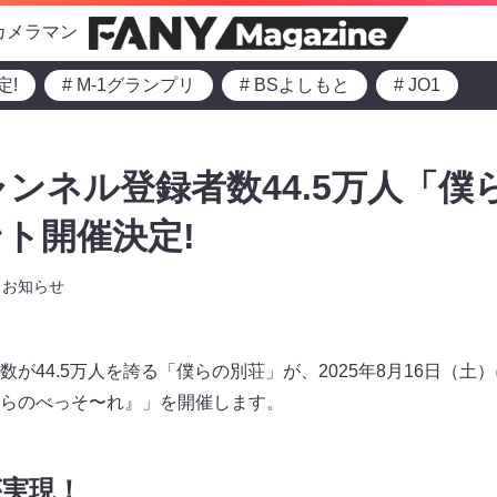
カメラマン
定!
# M-1グランプリ
# BSよしもと
# JO1
チャンネル登録者数44.5万人「
ト開催決定!
お知らせ
録者数が44.5万人を誇る「僕らの別荘」が、2025年8月16日（
らのべっそ〜れ』」を開催します。
が実現！