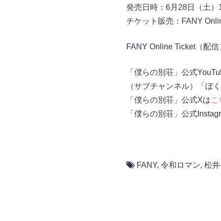
発売日時：6月28日（土）10
チケット販売：FANY Online 
FANY Online Ticket（配
「僕らの別荘」公式YouTu
（サブチャンネル）「ぼく
「僕らの別荘」公式Xは
こ
「僕らの別荘」公式Instag
FANY
,
令和ロマン
,
松井