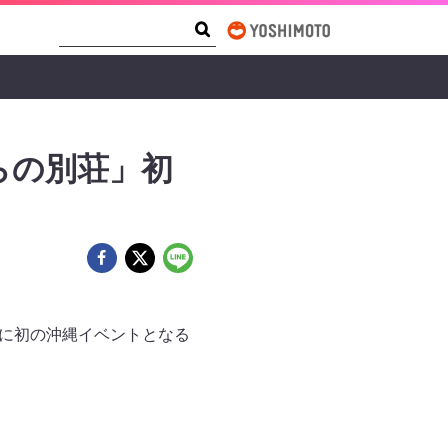
Search Form
Search
僕らの別荘」初
土）に初の沖縄イベントとなる