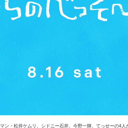
マン・松井ケムリ、シドニー石井、今野一輝、てっせーの4人