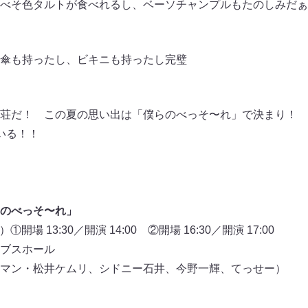
べそ色タルトが食べれるし、ベーソチャンプルもたのしみだぁ
傘も持ったし、ビキニも持ったし完璧
荘だ！ この夏の思い出は「僕らのべっそ〜れ」で決まり！
いる！！
のべっそ〜れ」
開場 13:30／開演 14:00 ②開場 16:30／開演 17:00
ブスホール
マン・松井ケムリ、シドニー石井、今野一輝、てっせー）