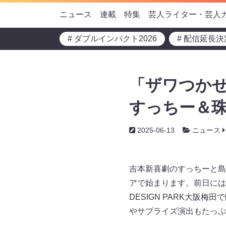
ニュース
連載
特集
芸人ライター・芸人
# ダブルインパクト2026
# 配信延長決
「ザワつか
すっちー＆珠
2025-06-13
ニュース
吉本新喜劇のすっちーと島
アで始まります。前日には、
DESIGN PARK大
やサプライズ演出もたっぷ