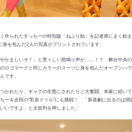
く作られたすっちーの特別版「ねぶり飴」を記者席にまく飴ま
に身を包んだ2人の写真がプリントされています。
やかましいぞ！」と荒々しい怒鳴り声が……！？ 舞台中央の
のロゴマークと同じカラーのスーツに身を包んだオープンハウ
んです。
つかれたり、ギャグの生贄にされたりと大奮闘。本家に続いて“
ちー＆吉田の“乳首ドリル”にも挑戦！ 「新喜劇に出るのは関
いいですよ」と太鼓判を押しました。