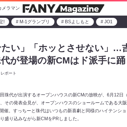
カメラマン
定!
# M-1グランプリ
# BSよしもと
# JO1
せたい」「ホッとさせない」…
代が登場の新CMはド派手に踊
レポート
田珠代が出演するオープンハウスの新CMの放映が、6月12日
その発表会見が、オープンハウスのショールームである大阪・OPE
阪梅田で開催。すっちーと珠代はいつもの新喜劇と同様のハイテンシ
り盛り込みながら新CMをPRしました。