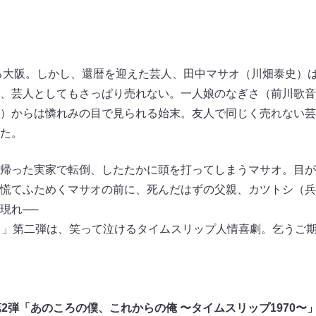
がる大阪。しかし、還暦を迎えた芸人、田中マサオ（川畑泰史）
、芸人としてもさっぱり売れない。一人娘のなぎさ（前川歌音
）からは憐れみの目で見られる始末。友人で同じく売れない芸
た。
帰った実家で転倒、したたかに頭を打ってしまうマサオ。目が覚
慌てふためくマサオの前に、死んだはずの父親、カツトシ（兵
現れ──
ト」第二弾は、笑って泣けるタイムスリップ人情喜劇。乞うご
第2弾「あのころの僕、これからの俺 〜タイムスリップ1970