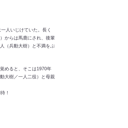
は一人いじけていた。長く
）からは馬鹿にされ、後輩
人（兵動大樹）と不満をぶ
めると、そこは1970年
動大樹／一人二役）と母親
期待！
〜」