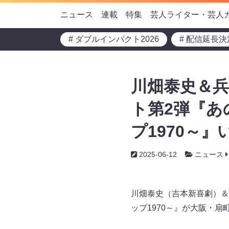
ニュース
連載
特集
芸人ライター・芸人
# ダブルインパクト2026
# 配信延長決
川畑泰史＆兵
ト第2弾『
プ1970～』
2025-06-12
ニュース
川畑泰史（吉本新喜劇）＆
ップ1970～』が大阪・扇