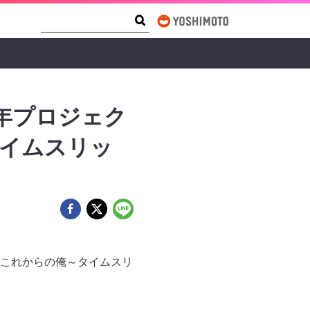
Search Form
Search
年プロジェク
タイムスリッ
これからの俺～タイムスリ
。