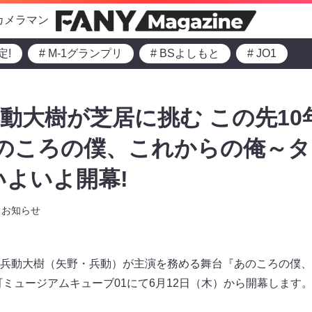
カメラマン
定!
# M-1グランプリ
# BSよしもと
# JO1
動大樹が芝居に挑む この先10
あのころの僕、これからの俺～
いよいよ開幕!
お知らせ
兵動大樹（矢野・兵動）が主演を務める舞台『あのころの僕、
町ミュージアムキューブ01にて6月12日（木）から開幕します