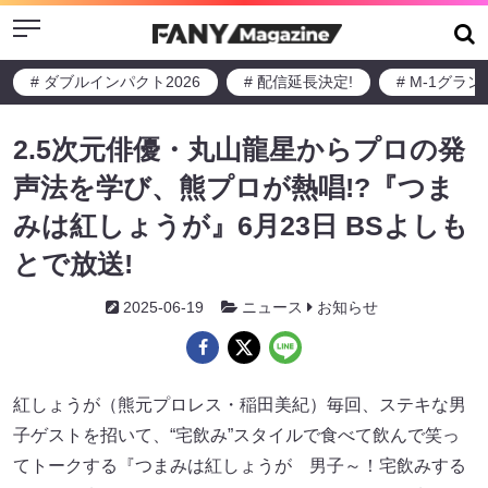
Menu
# ダブルインパクト2026
# 配信延長決定!
# M-1グラ
2.5次元俳優・丸山龍星からプロの発
声法を学び、熊プロが熱唱!?『つま
みは紅しょうが』6月23日 BSよしも
とで放送!
2025-06-19
ニュース
お知らせ
紅しょうが（熊元プロレス・稲田美紀）毎回、ステキな男
子ゲストを招いて、“宅飲み”スタイルで食べて飲んで笑っ
てトークする『つまみは紅しょうが 男子～！宅飲みする