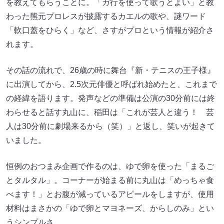
を教えてもらうことに。「ガ行を使って歌うとよい」と教
わった熊元プロレスが披露するカエルの歌や、謎ワード
「軟口蓋をひらく」など、さすがプロという情報が紹介さ
れます。
その話の流れで、26歳の時に舞台『新・テニスの王子様』
に出演してから、2.5次元俳優と呼ばれ始めたと、これまで
の経緯を語ります。発声などの準備は公演の30分前には終
わらせると話す丸山に、稲田は「これが芸人と違う！ 芸
人は30分前に劇場来るから（笑）」と返し、笑いが起きて
いました。
恒例のおつまみ企画で作るのは、ゆで卵を使った「まるご
とタルタル」。コーナーが始まる前に丸山は「めっちゃ食
べます！」とお腹が減っているアピールをしますが、使用
材料はまさかの「ゆで卵とマヨネーズ、からしのみ」とい
うシンプルさ。