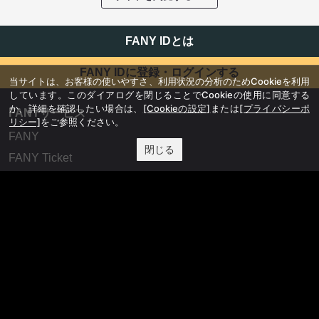
FANY IDとは
FANY IDに登録・ログインする
当サイトは、お客様の使いやすさ、利用状況の分析のためCookieを利用
しています。このダイアログを閉じることでCookieの使用に同意する
か、詳細を確認したい場合は、
[Cookieの設定]
または
[プライバシーポ
FANYサービス
リシー]
をご参照ください。
FANY
閉じる
FANY Ticket
FANY Online Ticket
FANY Channel
FANY Crowdfunding
FANY Mall
FANY Commu
法務・規約