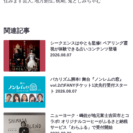
住みます芸人
,
地方創生
,
梶剛
,
鬼としみちゃむ
関連記事
シークエンスはやとも監修! ペアリング霊
視が体験できる占いコンテンツ登場
2026.08.07
バカリズム脚本! 舞台『ノンレムの窓』
vol.2のFANYチケット1次先行受付スター
ト
2026.08.07
ニューヨーク・嶋佐が地元富士吉田市とコ
ラボ! オリジナルコーヒーがふるさと納税
サービス「わらふる」で受付開始