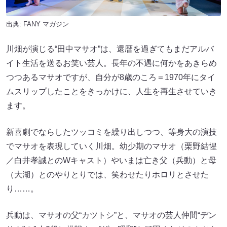
出典:
FANY マガジン
川畑が演じる“田中マサオ”は、還暦を過ぎてもまだアルバ
イト生活を送るお笑い芸人。長年の不遇に何かをあきらめ
つつあるマサオですが、自分が8歳のころ＝1970年にタイ
ムスリップしたことをきっかけに、人生を再生させていき
ます。
新喜劇でならしたツッコミを繰り出しつつ、等身大の演技
でマサオを表現していく川畑。幼少期のマサオ（栗野結惺
／白井孝誠とのWキャスト）やいまは亡き父（兵動）と母
（大湖）とのやりとりでは、笑わせたりホロリとさせた
り……。
兵動は、マサオの父“カツトシ”と、マサオの芸人仲間“デン