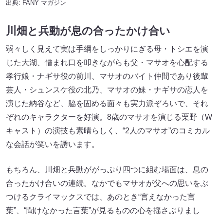
出典:
FANY マガジン
川畑と兵動が息の合ったかけ合い
弱々しく見えて実は手綱をしっかりにぎる母・トシエを演
じた大湖、憎まれ口を叩きながらも父・マサオを心配する
孝行娘・ナギサ役の前川、マサオのバイト仲間であり後輩
芸人・シュンスケ役の北乃、マサオの妹・ナギサの恋人を
演じた納谷など、脇を固める面々も実力派ぞろいで、それ
ぞれのキャラクターを好演。8歳のマサオを演じる栗野（W
キャスト）の演技も素晴らしく、“2人のマサオ”のコミカル
な会話が笑いを誘います。
もちろん、川畑と兵動ががっぷり四つに組む場面は、息の
合ったかけ合いの連続。なかでもマサオが父への思いをぶ
つけるクライマックスでは、あのとき“言えなかった言
葉”、“聞けなかった言葉”が見るものの心を揺さぶりまし