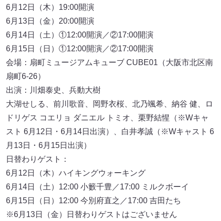
6月12日（木）19:00開演
6月13日（金）20:00開演
6月14日（土）①12:00開演／②17:00開演
6月15日（日）①12:00開演／②17:00開演
会場：扇町ミュージアムキューブ CUBE01（大阪市北区南
扇町6-26）
出演：川畑泰史、兵動大樹
大湖せしる、前川歌音、岡野衣桜、北乃颯希、納谷 健、ロ
ドリゲス コエリョ ダニエル トミオ、栗野結惺（※Wキャ
スト 6月12日・6月14日出演）、白井孝誠（※Wキャスト 6
月13日・6月15日出演）
日替わりゲスト：
6月12日（木）ハイキングウォーキング
6月14日（土）12:00 小籔千豊／17:00 ミルクボーイ
6月15日（日）12:00 今別府直之／17:00 吉田たち
※6月13日（金）日替わりゲストはございません