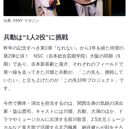
出典:
FANY マガジン
兵動は“1人2役”に挑戦
昨年の記念すべき第1弾『なれない』から1年を経た待望の
第2弾公演！ NSC（吉本総合芸能学院）大阪の同期（9
期）であり、吉本新喜劇と漫才、それぞれのフィールドで
第一線を走ってきた川畑と兵動が、「この先も、挑戦して
いたい」と立ち上げたのが「この先10年プロジェクト」で
す。
今作で脚本・演出を担当するのは、関西出身の気鋭の演出
家・益山貴司。キャストには川畑、兵動、大湖のほか、ド
ラマやミュージカルに出演する前川歌音、2.5次元ミュージ
カルなど多方面で活躍する北乃颯希、納谷健らが顔をそろ