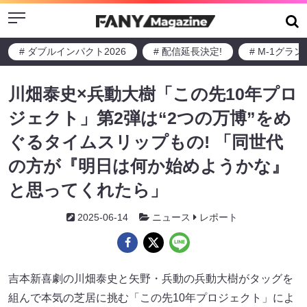
Menu
# ダブルインパクト2026
# 配信延長決定!
# M-1グラ
川畑泰史×兵動大樹「この先10年プロ
ジェクト」第2弾は“2つの万博”をめ
ぐるタイムスリップもの! 「同世代
の方が『明日は何か始めようかな』
と思ってくれたら」
2025-06-14
ニュース
レポート
吉本新喜劇の川畑泰史と矢野・兵動の兵動大樹がタッグを
組んで本気の芝居に挑む「この先10年プロジェクト」によ