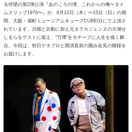
る待望の第2弾公演『あのころの僕、これからの俺〜タイ
ムスリップ1970〜』が、6月12日（木）〜15日（日）の期
間、大阪・扇町ミュージアムキューブCUBE01にて上演さ
れています。川畑と兵動に加え元タラカジェンヌの大湖せ
しるらをゲストに迎え、“万博”をモチーフに人生を描く舞
台。今回は、初日ゲネプロと開演直前の囲み会見の模様を
お届けします。