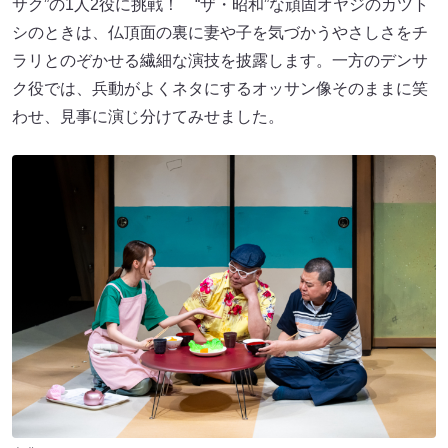
サク”の1人2役に挑戦！ “ザ・昭和”な頑固オヤジのカツト
シのときは、仏頂面の裏に妻や子を気づかうやさしさをチ
ラリとのぞかせる繊細な演技を披露します。一方のデンサ
ク役では、兵動がよくネタにするオッサン像そのままに笑
わせ、見事に演じ分けてみせました。