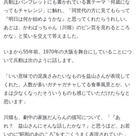
兵動はパンフレットにも書かれている裏テーマ「何歳にな
ってもチャレンジ」に触れ、「同世代の方に見てもらって
『明日は何か始めようかな』と思ってくれたらうれしい。
あとは、かわばっちゃん（川畑）のピン芸を見れるところ
かな」と笑いを交えて答えました。
いまから55年前、1970年の大阪を舞台にしていることにつ
いて兵動は次のように話します。
「いい意味での泥臭さみたいなものを益山さんが表現して
くれた。人数が多いガチャガチャしてる食事風景とか、い
まは少なくなったそういうものも感じていただけたらなと
思います」
川畑も、劇中の家族だんらんの描写について、「『あ
れ？ 益山さんにそんな話したかな？』と思うほど、お若
いのに“昭和のあのころ”をすごくうまく表現されていた」