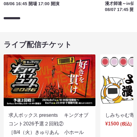
漫才師達～in仙
08/06 16:45 開場 17:00 開演
08/07 17:45 開
ライブ配信チケット
求人ボックス presents キングオブ
しみちゃむ寄席（
コント2026予選２回戦②
¥1500
(税込)
［8/4（火）きゅりあん 小ホール