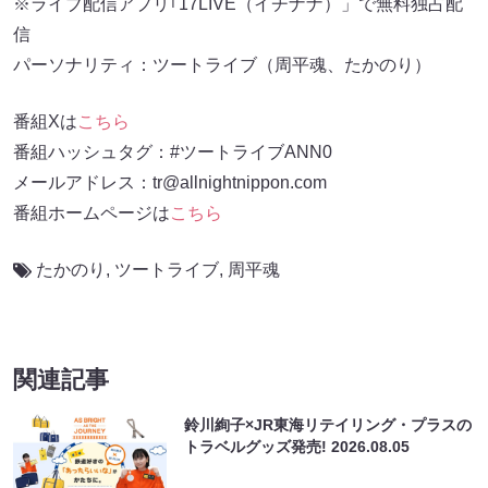
※ライブ配信アプリ｢17LIVE（イチナナ）」で無料独占配
信
パーソナリティ：ツートライブ（周平魂、たかのり）
番組Xは
こちら
番組ハッシュタグ：#ツートライブANN0
メールアドレス：tr@allnightnippon.com
番組ホームページは
こちら
たかのり
,
ツートライブ
,
周平魂
関連記事
鈴川絢子×JR東海リテイリング・プラスの
トラベルグッズ発売!
2026.08.05