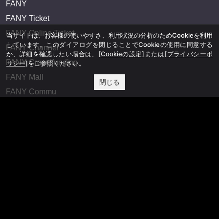
FANY
FANY Ticket
FANY Online Ticket
当サイトは、お客様の使いやすさ、利用状況の分析のためCookieを利用
しています。このダイアログを閉じることでCookieの使用に同意する
FANY Channel
か、詳細を確認したい場合は、
[Cookieの設定]
または
[プライバシーポ
FANY Crowdfunding
リシー]
をご参照ください。
FANY Mall
閉じる
FANY Commu
法務・規約
プライバシーポリシー
反社会的勢力排除宣言
会社情報
吉本興業株式会社
お問い合わせ