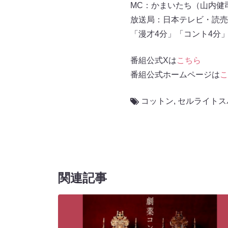
MC：かまいたち（山内健
放送局：日本テレビ・読売
「漫才4分」「コント4分
番組公式Xは
こちら
番組公式ホームページは
こ
コットン
,
セルライトス
関連記事