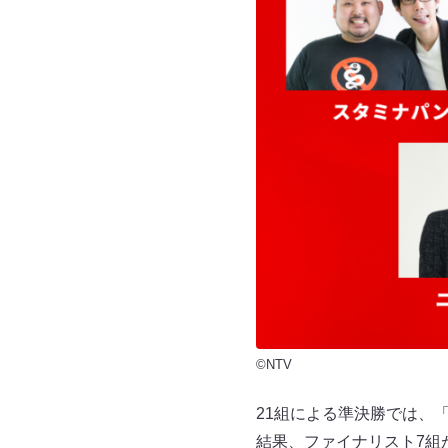
©NTV
21組による準決勝では、
結果、ファイナリスト7組