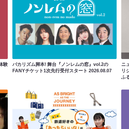
体験
バカリズム脚本! 舞台『ノンレムの窓』vol.2の
ニ
FANYチケット1次先行受付スタート
2026.08.07
リ
ふ