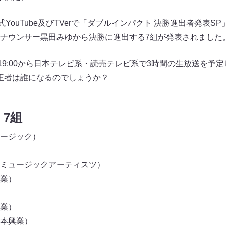
式YouTube及びTVerで「ダブルインパクト 決勝進出者発表S
ナウンサー黒田みゆから決勝に進出する7組が発表されました
19:00から日本テレビ系・読売テレビ系で3時間の生放送を予
代王者は誰になるのでしょうか？
7組
ージック）
ミュージックアーティスツ）
業）
業）
本興業）