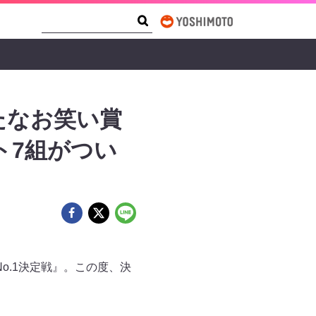
Search Form
Search
新たなお笑い賞
ト7組がつい
o.1決定戦』。この度、決