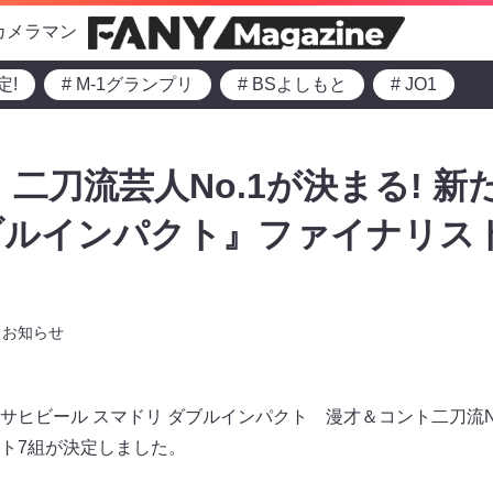
カメラマン
定!
# M-1グランプリ
# BSよしもと
# JO1
 二刀流芸人No.1が決まる! 
ブルインパクト』ファイナリス
お知らせ
サヒビール スマドリ ダブルインパクト 漫才＆コント二刀流N
ト7組が決定しました。