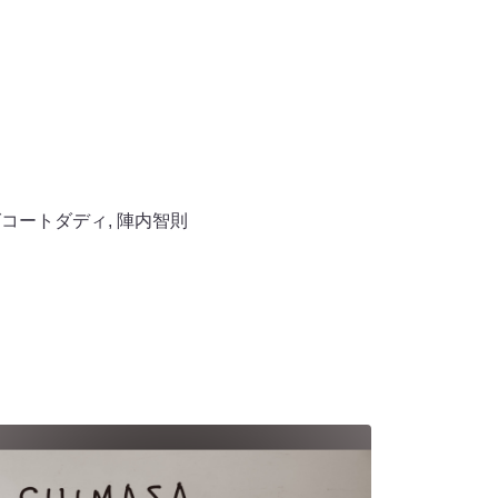
グコートダディ
,
陣内智則