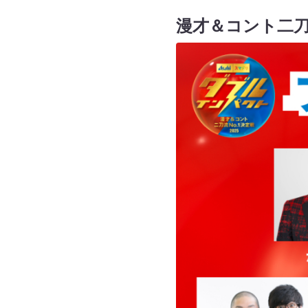
漫才＆コント二刀流